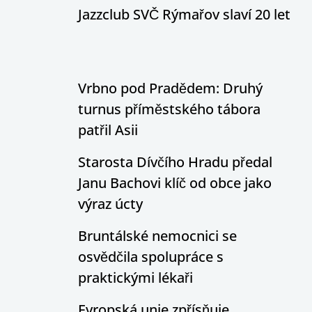
Jazzclub SVČ Rýmařov slaví 20 let
Vrbno pod Pradědem: Druhý
turnus příměstského tábora
patřil Asii
Starosta Dívčího Hradu předal
Janu Bachovi klíč od obce jako
výraz úcty
Bruntálské nemocnici se
osvědčila spolupráce s
praktickými lékaři
Evropská unie zpřísňuje