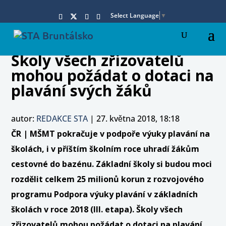
Select Language
▼
Školy všech zřizovatelů
mohou požádat o dotaci na
plavání svých žáků
autor:
REDAKCE STA
|
27. května 2018, 18:18
ČR | MŠMT pokračuje v podpoře výuky plavání na
školách, i v příštím školním roce uhradí žákům
cestovné do bazénu. Základní školy si budou moci
rozdělit celkem 25 milionů korun z rozvojového
programu Podpora výuky plavání v základních
školách v roce 2018 (III. etapa). Školy všech
zřizovatelů mohou požádat o dotaci na plavání