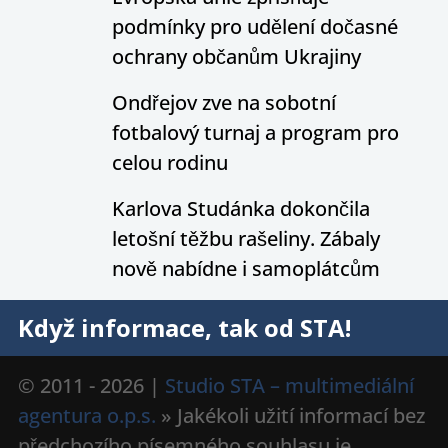
podmínky pro udělení dočasné
ochrany občanům Ukrajiny
Ondřejov zve na sobotní
fotbalový turnaj a program pro
celou rodinu
Karlova Studánka dokončila
letošní těžbu rašeliny. Zábaly
nově nabídne i samoplátcům
Když informace, tak od STA!
© 2011 - 2026 |
Studio STA – multimediální
agentura o.p.s.
» Jakékoli užití informací bez
předchozího písemného souhlasu je