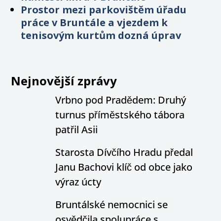
Prostor mezi parkovištěm úřadu
práce v Bruntále a vjezdem k
tenisovým kurtům dozná úprav
Nejnovější zprávy
Vrbno pod Pradědem: Druhý
turnus příměstského tábora
patřil Asii
Starosta Dívčího Hradu předal
Janu Bachovi klíč od obce jako
výraz úcty
Bruntálské nemocnici se
osvědčila spolupráce s