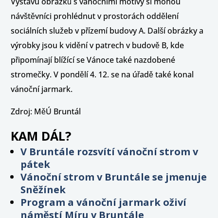
Výstavu obrázků s vánočními motivy si mohou
návštěvníci prohlédnut v prostorách oddělení
sociálních služeb v přízemí budovy A. Další obrázky a
výrobky jsou k vidění v patrech v budově B, kde
připomínají blížící se Vánoce také nazdobené
stromečky. V pondělí 4. 12. se na úřadě také konal
vánoční jarmark.
Zdroj: MěÚ Bruntál
KAM DÁL?
V Bruntále rozsvítí vánoční strom v
pátek
Vánoční strom v Bruntále se jmenuje
Sněžínek
Program a vánoční jarmark oživí
náměstí Míru v Bruntále