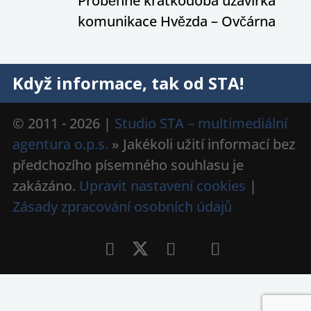
Proběhne krátkodobá uzavírka
komunikace Hvězda – Ovčárna
Když informace, tak od STA!
© 2011 - 2026 |
Studio STA – multimediální
agentura o.p.s.
» Jakékoli užití informací bez
předchozího písemného souhlasu je
zakázáno.
Upravit nastavení cookies
|
Zásady zpracování osobních údajů