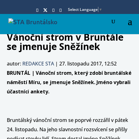
Select Language
▼
Vánoční strom v Bruntále
se jmenuje Sněžínek
autor:
REDAKCE STA
|
27. listopadu 2017, 12:52
BRUNTÁL | Vánoční strom, který zdobí bruntálské
náměstí Míru, se jmenuje Sněžínek. Jméno vybrali
účastníci ankety.
Bruntálský vánoční strom se poprvé rozzářil v pátek
24. listopadu. Na jeho slavnostní rozsvícení se přišly
podívat stovky lidí. Strom dostal jméno Sněžínek.