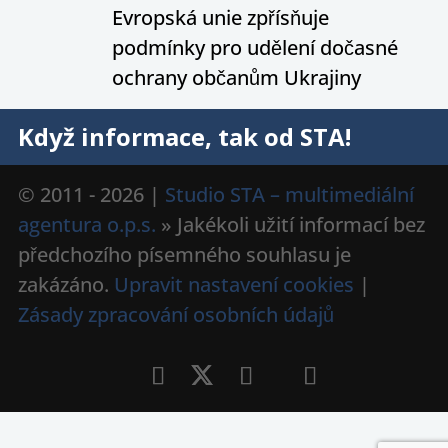
Evropská unie zpřísňuje
podmínky pro udělení dočasné
ochrany občanům Ukrajiny
Když informace, tak od STA!
© 2011 - 2026 |
Studio STA – multimediální
agentura o.p.s.
» Jakékoli užití informací bez
předchozího písemného souhlasu je
zakázáno.
Upravit nastavení cookies
|
Zásady zpracování osobních údajů