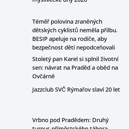
Téměř polovina zraněných
dětských cyklistů neměla přilbu.
BESIP apeluje na rodiče, aby
bezpečnost dětí nepodceňovali
Stoletý pan Karel si splnil životní
sen: návrat na Praděd a oběd na
Ovčárně
Jazzclub SVČ Rýmařov slaví 20 let
Vrbno pod Pradědem: Druhý
turnus příměstského tábora