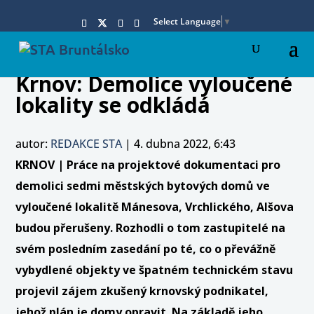
Select Language
▼
Krnov: Demolice vyloučené
lokality se odkládá
autor:
REDAKCE STA
|
4. dubna 2022, 6:43
KRNOV | Práce na projektové dokumentaci pro
demolici sedmi městských bytových domů ve
vyloučené lokalitě Mánesova, Vrchlického, Alšova
budou přerušeny. Rozhodli o tom zastupitelé na
svém posledním zasedání po té, co o převážně
vybydlené objekty ve špatném technickém stavu
projevil zájem zkušený krnovský podnikatel,
jehož plán je domy opravit. Na základě jeho