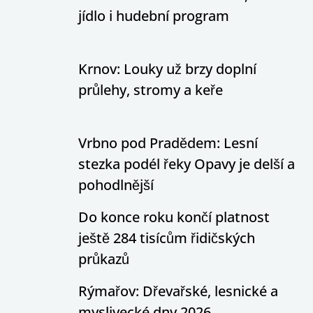
jídlo i hudební program
Krnov: Louky už brzy doplní
průlehy, stromy a keře
Vrbno pod Pradědem: Lesní
stezka podél řeky Opavy je delší a
pohodlnější
Do konce roku končí platnost
ještě 284 tisícům řidičských
průkazů
Rýmařov: Dřevařské, lesnické a
myslivecké dny 2026