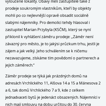
vyloučené lokality. Obavy měli zastupitelé také z
prodeje soukromým vlastníkům, kteří by objekty
mohli po co nejlevnější opravě obsadit sociálně
slabými nájemníky. Pro demolici tehdy hlasoval i
zastupitel Marian Przybyla (KSČM), který se nyní
přiklonil k vyhlášení záměru prodeje: „Záměr není
závazný pro město, je to jakýsi průzkum trhu, jestli je
zájem a jak velký. Jeho schválením se k ničemu
nezavazujeme, získáme tím povědomí o partnerech a
jejich záměrech.“
Záměr prodeje se týká jak prázdných domů na
adresách Vrchlického 11, Alšova 14 a 15 a Mánesova 2
a 6, tak domů Vrchlického 7 a 9, kde z celkem
jednadvaceti bytů je jedenáct obsazených. Nájemníci v
nich mají smlouvu na dobu určitou do 30. června