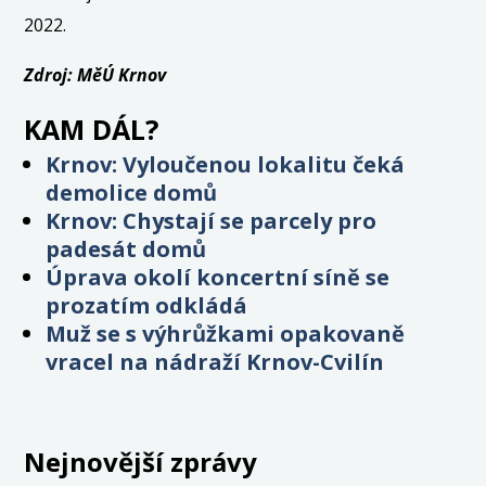
2022.
Zdroj: MěÚ Krnov
KAM DÁL?
Krnov: Vyloučenou lokalitu čeká
demolice domů
Krnov: Chystají se parcely pro
padesát domů
Úprava okolí koncertní síně se
prozatím odkládá
Muž se s výhrůžkami opakovaně
vracel na nádraží Krnov-Cvilín
Nejnovější zprávy