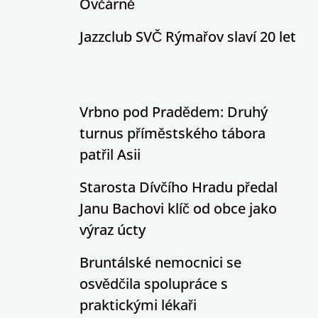
Ovčárně
Jazzclub SVČ Rýmařov slaví 20 let
Vrbno pod Pradědem: Druhý
turnus příměstského tábora
patřil Asii
Starosta Dívčího Hradu předal
Janu Bachovi klíč od obce jako
výraz úcty
Bruntálské nemocnici se
osvědčila spolupráce s
praktickými lékaři