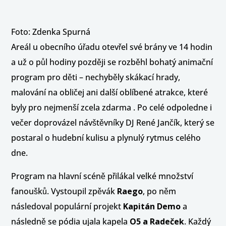
Foto: Zdenka Spurná
Areál u obecního úřadu otevřel své brány ve 14 hodin
a už o půl hodiny později se rozběhl bohatý animační
program pro děti – nechyběly skákací hrady,
malování na obličej ani další oblíbené atrakce, které
byly pro nejmenší zcela zdarma . Po celé odpoledne i
večer doprovázel návštěvníky DJ René Jančík, který se
postaral o hudební kulisu a plynulý rytmus celého
dne.
Program na hlavní scéně přilákal velké množství
fanoušků. Vystoupil zpěvák
Raego
, po něm
následoval populární projekt
Kapitán Demo
a
následně se pódia ujala kapela
O5 a Radeček
. Každý