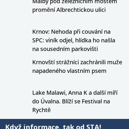
Malby pod železničním mostem
promění Albrechtickou ulici
Krnov: Nehoda při couvání na
SPC: viník odjel, hlídka ho našla
na sousedním parkovišti
Krnovští strážníci zachránili muže
napadeného vlastním psem
Lake Malawi, Anna K a další míří
do Úvalna. Blíží se Festival na
Rychtě
Když informace, tak od STA!