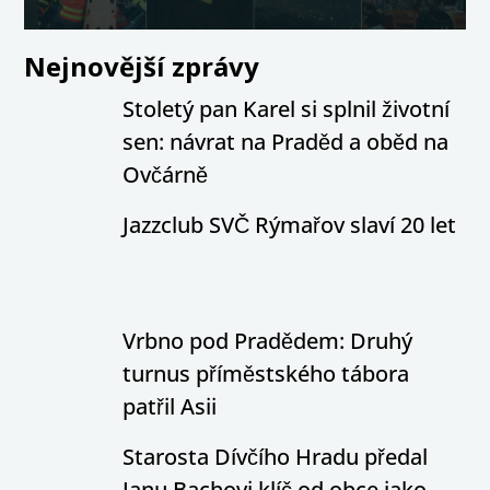
Nejnovější zprávy
Stoletý pan Karel si splnil životní
sen: návrat na Praděd a oběd na
Ovčárně
Jazzclub SVČ Rýmařov slaví 20 let
Vrbno pod Pradědem: Druhý
turnus příměstského tábora
patřil Asii
Starosta Dívčího Hradu předal
Janu Bachovi klíč od obce jako