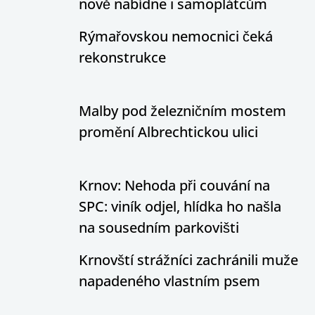
nově nabídne i samoplátcům
Rýmařovskou nemocnici čeká
rekonstrukce
Malby pod železničním mostem
promění Albrechtickou ulici
Krnov: Nehoda při couvání na
SPC: viník odjel, hlídka ho našla
na sousedním parkovišti
Krnovští strážníci zachránili muže
napadeného vlastním psem