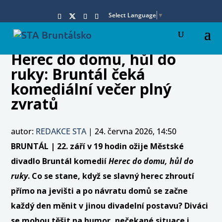
Select Language
▼
Herec do domu, hůl do
ruky: Bruntál čeká
komediální večer plný
zvratů
autor:
REDAKCE STA
|
24. června 2026, 14:50
BRUNTÁL | 22. září v 19 hodin ožije Městské
divadlo Bruntál komedií
Herec do domu, hůl do
ruky
. Co se stane, když se slavný herec zhroutí
přímo na jevišti a po návratu domů se začne
každý den měnit v jinou divadelní postavu? Diváci
se mohou těšit na humor, nečekané situace i