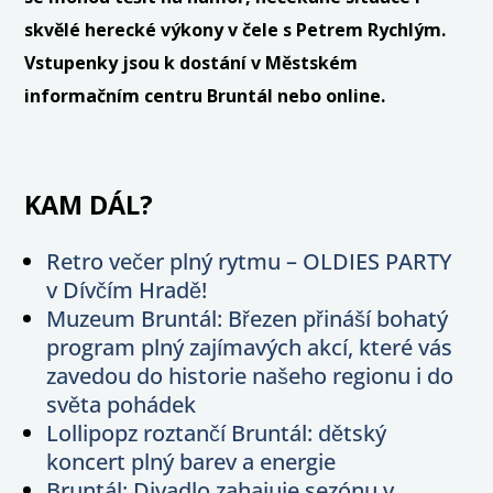
skvělé herecké výkony v čele s Petrem Rychlým.
Vstupenky jsou k dostání v Městském
informačním centru Bruntál nebo online.
KAM DÁL?
Retro večer plný rytmu – OLDIES PARTY
v Dívčím Hradě!
Muzeum Bruntál: Březen přináší bohatý
program plný zajímavých akcí, které vás
zavedou do historie našeho regionu i do
světa pohádek
Lollipopz roztančí Bruntál: dětský
koncert plný barev a energie
Bruntál: Divadlo zahajuje sezónu v