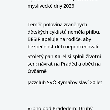
myslivecké dny 2026
Téměř polovina zraněných
dětských cyklistů neměla přilbu.
BESIP apeluje na rodiče, aby
bezpečnost dětí nepodceňovali
Stoletý pan Karel si splnil životní
sen: návrat na Praděd a oběd na
Ovčárně
Jazzclub SVČ Rýmařov slaví 20 let
Vrbno pod Pradědem: Druhý