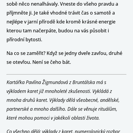
sobě něco nenalhávaly. Vneste do všeho pravdu a
příjmněte ji. Je také vhodné trávit čas o samotě a
nejlépe v jarní přírodě kde kromě krásné energie
kterou tam načerpáte, budou na vás působit i
přírodní bytosti.
Na co se zaměřit? Když se jedny dveře zavřou, druhé
se otevřou. Není se čeho bát.
Kartářka Pavlína Žigmundová z Bruntálska má s
výkladem karet již mnoholeté zkušenosti. Vykládá z
mnoha druhů karet. Výklady dělá všeobecné, andělské,
partnerské a mnoho dalšího. Dále se věnuje rituálům,
které mohou pomoci v jakékoli oblasti života.
Co všechno dělá: výklady z karet, numerologický rozbor