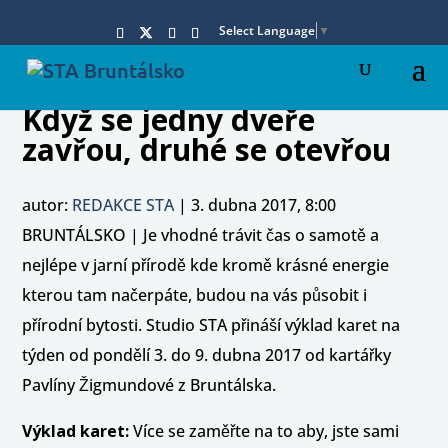
Select Language
▼
Když se jedny dveře
zavřou, druhé se otevřou
autor:
REDAKCE STA
|
3. dubna 2017, 8:00
BRUNTÁLSKO | Je vhodné trávit čas o samotě a
nejlépe v jarní přírodě kde kromě krásné energie
kterou tam načerpáte, budou na vás působit i
přírodní bytosti. Studio STA přináší výklad karet na
týden od pondělí 3. do 9. dubna 2017 od kartářky
Pavlíny Žigmundové z Bruntálska.
Výklad karet:
Více se zaměřte na to aby, jste sami