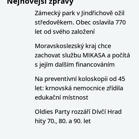
Nejnovější zprávy
Zámecký park v Jindřichově ožil
středověkem. Obec oslavila 770
let od svého založení
Moravskoslezský kraj chce
zachovat službu MIKASA a počítá
s jejím dalším financováním
Na preventivní koloskopii od 45
let: krnovská nemocnice zřídila
edukační místnost
Oldies Party rozzáří Dívčí Hrad
hity 70., 80. a 90. let