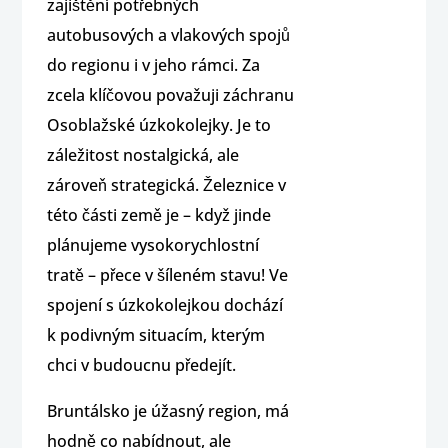
zajištění potřebných
autobusových a vlakových spojů
do regionu i v jeho rámci. Za
zcela klíčovou považuji záchranu
Osoblažské úzkokolejky. Je to
záležitost nostalgická, ale
zároveň strategická. Železnice v
této části země je – když jinde
plánujeme vysokorychlostní
tratě – přece v šíleném stavu! Ve
spojení s úzkokolejkou dochází
k podivným situacím, kterým
chci v budoucnu předejít.
Bruntálsko je úžasný region, má
hodně co nabídnout, ale