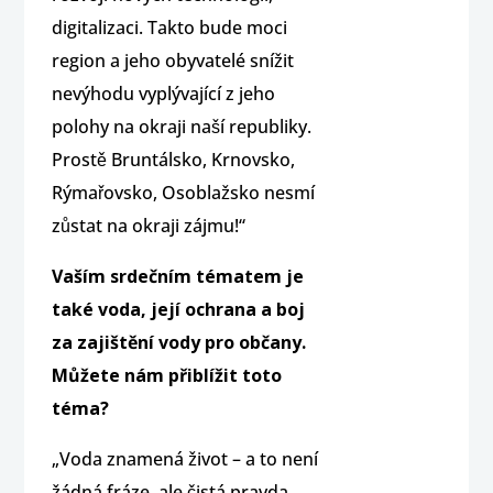
digitalizaci. Takto bude moci
region a jeho obyvatelé snížit
nevýhodu vyplývající z jeho
polohy na okraji naší republiky.
Prostě Bruntálsko, Krnovsko,
Rýmařovsko, Osoblažsko nesmí
zůstat na okraji zájmu!“
Vaším srdečním tématem je
také voda, její ochrana a boj
za zajištění vody pro občany.
Můžete nám přiblížit toto
téma?
„Voda znamená život – a to není
žádná fráze, ale čistá pravda.