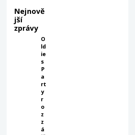
Nejnově
jší
zprávy
O
ld
ie
s
P
a
rt
y
r
o
z
z
á