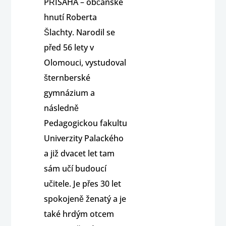
PŘÍSAHA – občanské
hnutí Roberta
Šlachty. Narodil se
před 56 lety v
Olomouci, vystudoval
šternberské
gymnázium a
následně
Pedagogickou fakultu
Univerzity Palackého
a již dvacet let tam
sám učí budoucí
učitele. Je přes 30 let
spokojeně ženatý a je
také hrdým otcem