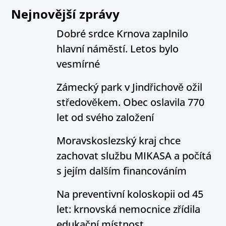
Nejnovější zprávy
Dobré srdce Krnova zaplnilo
hlavní náměstí. Letos bylo
vesmírné
Zámecký park v Jindřichově ožil
středověkem. Obec oslavila 770
let od svého založení
Moravskoslezský kraj chce
zachovat službu MIKASA a počítá
s jejím dalším financováním
Na preventivní koloskopii od 45
let: krnovská nemocnice zřídila
edukační místnost