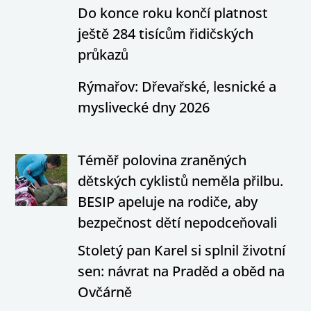
Do konce roku končí platnost
ještě 284 tisícům řidičských
průkazů
Rýmařov: Dřevařské, lesnické a
myslivecké dny 2026
Téměř polovina zraněných
dětských cyklistů neměla přilbu.
BESIP apeluje na rodiče, aby
bezpečnost dětí nepodceňovali
Stoletý pan Karel si splnil životní
sen: návrat na Praděd a oběd na
Ovčárně