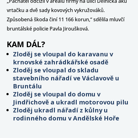
„Pachatel odcizil v areálu firmy na ulici Dělnická aku
vrtačku a dvě sady kovových vykružováků.
Způsobená škoda činí 11 166 korun,“ sdělila mluvčí
bruntálské policie Pavla Jiroušková.
KAM DÁL?
Zloděj se vloupal do karavanu v
krnovské zahrádkářské osadě
Zloděj se vloupal do skladu
stavebního nářadí ve Václavově u
Bruntálu
Zloděj se vloupal do domu v
Jindřichově a ukradl motorovou pilu
Zloděj ukradl nářadí z kůlny u
rodinného domu v Andělské Hoře