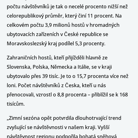
počtu návštěvníků je tak o necelé procento nižší než
celorepublikový průměr, který činí 11 procent. Na
celkovém počtu 3,9 milionů hostů v hromadných
ubytovacích zařízeních v České republice se
Moravskoslezský kraj podílel 5,3 procenty.
Zahraničních hostů, kteří přijížděli hlavně ze
Slovenska, Polska, Německa a Itálie, se v kraji
ubytovalo přes 39 tisíc. Je to o 15,7 procenta více než
loni. Počet návštěvníků z Česka, kteří u nás
přenocovali, vzrostl o 8,8 procenta – přiblížil se k 168
tisícům.
„Zimní sezóna opět potvrdila dlouhotrvající trend
zvyšující se návštěvnosti v našem kraji. Vyšší
návštěvnost regionu podpořila bohatá sněhová