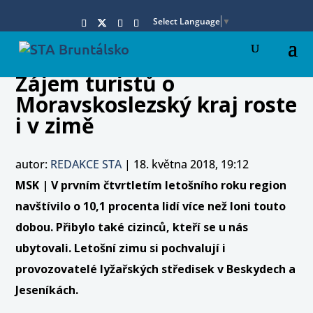
Select Language
▼
Zájem turistů o
Moravskoslezský kraj roste
i v zimě
autor:
REDAKCE STA
|
18. května 2018, 19:12
MSK | V prvním čtvrtletím letošního roku region
navštívilo o 10,1 procenta lidí více než loni touto
dobou. Přibylo také cizinců, kteří se u nás
ubytovali. Letošní zimu si pochvalují i
provozovatelé lyžařských středisek v Beskydech a
Jeseníkách.