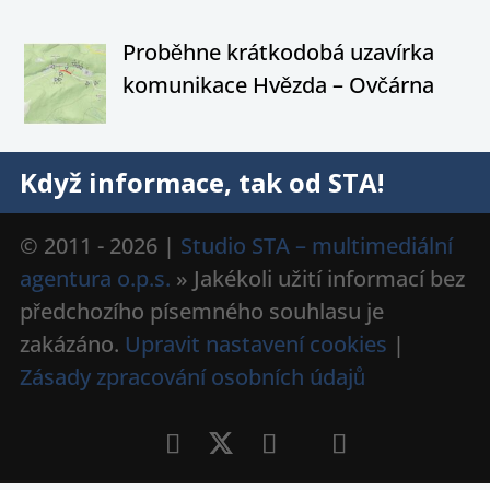
Proběhne krátkodobá uzavírka
komunikace Hvězda – Ovčárna
Když informace, tak od STA!
© 2011 - 2026 |
Studio STA – multimediální
agentura o.p.s.
» Jakékoli užití informací bez
předchozího písemného souhlasu je
zakázáno.
Upravit nastavení cookies
|
Zásady zpracování osobních údajů