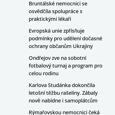
Bruntálské nemocnici se
osvědčila spolupráce s
praktickými lékaři
Evropská unie zpřísňuje
podmínky pro udělení dočasné
ochrany občanům Ukrajiny
Ondřejov zve na sobotní
fotbalový turnaj a program pro
celou rodinu
Karlova Studánka dokončila
letošní těžbu rašeliny. Zábaly
nově nabídne i samoplátcům
Rýmařovskou nemocnici čeká