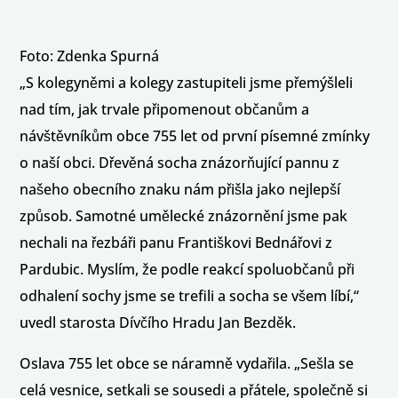
Foto: Zdenka Spurná
„S kolegyněmi a kolegy zastupiteli jsme přemýšleli
nad tím, jak trvale připomenout občanům a
návštěvníkům obce 755 let od první písemné zmínky
o naší obci. Dřevěná socha znázorňující pannu z
našeho obecního znaku nám přišla jako nejlepší
způsob. Samotné umělecké znázornění jsme pak
nechali na řezbáři panu Františkovi Bednářovi z
Pardubic. Myslím, že podle reakcí spoluobčanů při
odhalení sochy jsme se trefili a socha se všem líbí,“
uvedl starosta Dívčího Hradu Jan Bezděk.
Oslava 755 let obce se náramně vydařila. „Sešla se
celá vesnice, setkali se sousedi a přátele, společně si