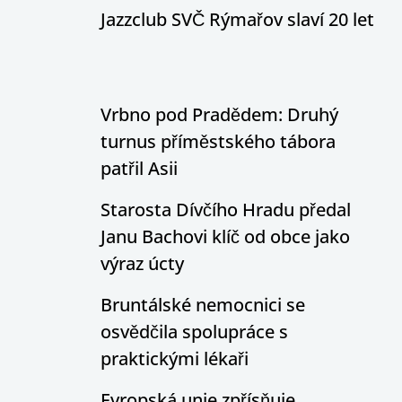
Jazzclub SVČ Rýmařov slaví 20 let
Vrbno pod Pradědem: Druhý
turnus příměstského tábora
patřil Asii
Starosta Dívčího Hradu předal
Janu Bachovi klíč od obce jako
výraz úcty
Bruntálské nemocnici se
osvědčila spolupráce s
praktickými lékaři
Evropská unie zpřísňuje