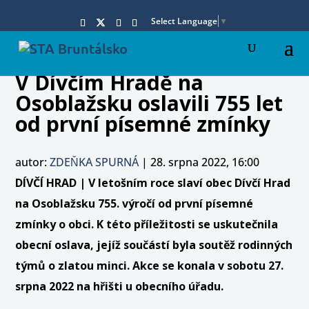
Select Language
▼
V Dívčím Hradě na
Osoblažsku oslavili 755 let
od první písemné zmínky
autor:
ZDEŇKA SPURNÁ
|
28. srpna 2022, 16:00
DÍVČÍ HRAD | V letošním roce slaví obec Dívčí Hrad
na Osoblažsku 755. výročí od první písemné
zmínky o obci. K této příležitosti se uskutečnila
obecní oslava, jejíž součástí byla soutěž rodinných
týmů o zlatou minci. Akce se konala v sobotu 27.
srpna 2022 na hřišti u obecního úřadu.