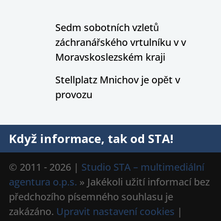
Sedm sobotních vzletů
záchranářského vrtulníku v v
Moravskoslezském kraji
Stellplatz Mnichov je opět v
provozu
Když informace, tak od STA!
© 2011 - 2026 |
Studio STA – multimediální
agentura o.p.s.
» Jakékoli užití informací bez
předchozího písemného souhlasu je
zakázáno.
Upravit nastavení cookies
|