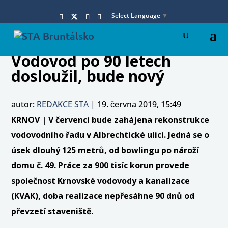
Select Language
▼
Vodovod po 90 letech
dosloužil, bude nový
autor:
REDAKCE STA
|
19. června 2019, 15:49
KRNOV | V červenci bude zahájena rekonstrukce
vodovodního řadu v Albrechtické ulici. Jedná se o
úsek dlouhý 125 metrů, od bowlingu po nároží
domu č. 49. Práce za 900 tisíc korun provede
společnost Krnovské vodovody a kanalizace
(KVAK), doba realizace nepřesáhne 90 dnů od
převzetí staveniště.