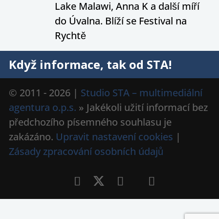
Lake Malawi, Anna K a další míří
do Úvalna. Blíží se Festival na
Rychtě
Když informace, tak od STA!
© 2011 - 2026 |
Studio STA – multimediální
agentura o.p.s.
» Jakékoli užití informací bez
předchozího písemného souhlasu je
zakázáno.
Upravit nastavení cookies
|
Zásady zpracování osobních údajů