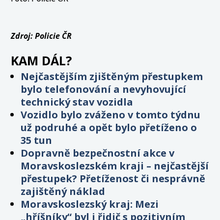
Zdroj: Policie ČR
KAM DÁL?
Nejčastějším zjištěným přestupkem
bylo telefonování a nevyhovující
technický stav vozidla
Vozidlo bylo zváženo v tomto týdnu
už podruhé a opět bylo přetíženo o
35 tun
Dopravně bezpečnostní akce v
Moravskoslezském kraji – nejčastější
přestupek? Přetíženost či nesprávně
zajištěný náklad
Moravskoslezský kraj: Mezi
„hříšníky“ byl i řidič s pozitivním