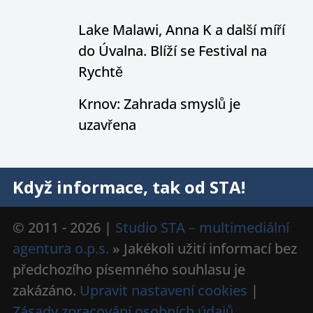
Lake Malawi, Anna K a další míří
do Úvalna. Blíží se Festival na
Rychtě
Krnov: Zahrada smyslů je
uzavřena
Když informace, tak od STA!
© 2011 - 2026 |
Studio STA – multimediální
agentura o.p.s.
» Jakékoli užití informací bez
předchozího písemného souhlasu je
zakázáno.
Upravit nastavení cookies
|
Zásady zpracování osobních údajů