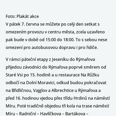
Foto: Plakát akce
V pátek 7. června se můžete po celý den setkat s
omezením provozu v centru města, zcela uzavřeno
pak bude v době od 15:00 do 18:00. To s sebou nese
omezení pro autobusovou dopravu i pro řidiče.
V rámci páteční etapy z Jeseníku do Rýmařova
přijedou závodníci do Rýmařova poprvé směrem od
Staré Vsi po 15. hodině a u restaurace Na Růžku
odbočí na Dolní Moravici, odkud budou pokračovat
na Břidličnou, Vajglov a Albrechtice u Rýmařova a
před 16. hodinou vjedou přes třídu Hrdinů na náměstí
Míru. Poté tradičně objedou tři kola na trase náměstí
Míru – Radniční – Havlíčkova – Bartákova –