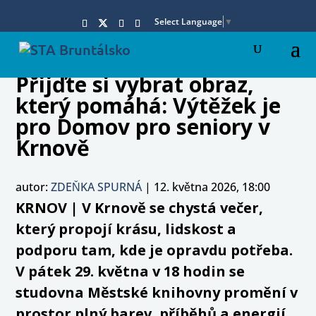
Select Language
▼
Přijďte si vybrat obraz,
který pomáhá: Výtěžek je
pro Domov pro seniory v
Krnově
autor:
ZDEŇKA SPURNÁ
|
12. května 2026, 18:00
KRNOV | V Krnově se chystá večer,
který propojí krásu, lidskost a
podporu tam, kde je opravdu potřeba.
V pátek 29. května v 18 hodin se
studovna Městské knihovny promění v
prostor plný barev, příběhů a energií.