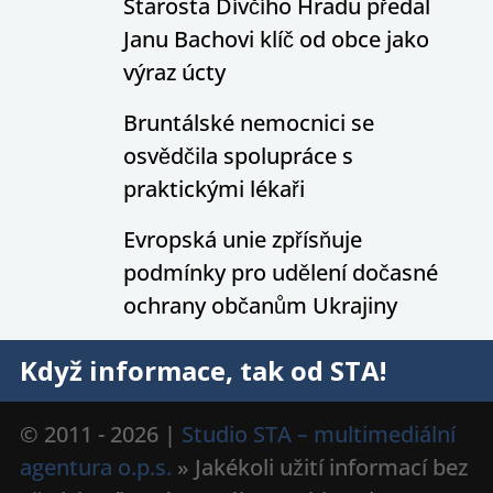
Starosta Dívčího Hradu předal
Janu Bachovi klíč od obce jako
výraz úcty
Bruntálské nemocnici se
osvědčila spolupráce s
praktickými lékaři
Evropská unie zpřísňuje
podmínky pro udělení dočasné
ochrany občanům Ukrajiny
Když informace, tak od STA!
© 2011 - 2026 |
Studio STA – multimediální
agentura o.p.s.
» Jakékoli užití informací bez