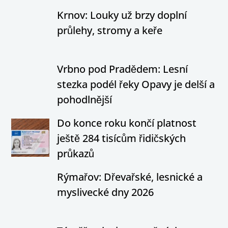
Krnov: Louky už brzy doplní
průlehy, stromy a keře
Vrbno pod Pradědem: Lesní
stezka podél řeky Opavy je delší a
pohodlnější
Do konce roku končí platnost
ještě 284 tisícům řidičských
průkazů
Rýmařov: Dřevařské, lesnické a
myslivecké dny 2026