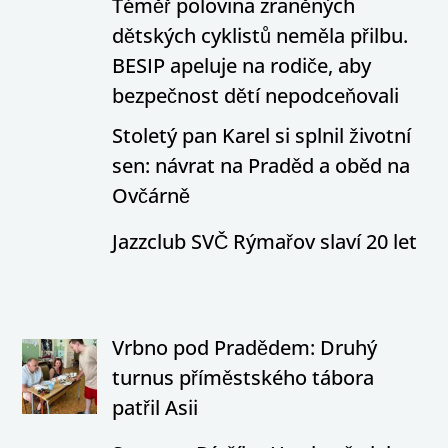
Téměř polovina zraněných
dětských cyklistů neměla přilbu.
BESIP apeluje na rodiče, aby
bezpečnost dětí nepodceňovali
Stoletý pan Karel si splnil životní
sen: návrat na Praděd a oběd na
Ovčárně
Jazzclub SVČ Rýmařov slaví 20 let
Vrbno pod Pradědem: Druhý
turnus příměstského tábora
patřil Asii