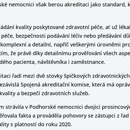
ské nemocnici však berou akreditaci jako standard, k
dání kvality poskytované zdravotní péče, ať už lékař
 péče, bezpečnosti podávání léčiv nebo předávání dů
omplexní a detailní, napříč veškerými úrovněmi pro
m, že právě díky detailnímu prověřování všech aspe
dého pacienta, návštěvníka i zaměstnance.
aci řadí mezi dvě stovky špičkových zdravotnických 
 nezávislá Spojená akreditační komise, která má oprá
vality a bezpečí zdravotních služeb.
m strávila v Podhorské nemocnici dvojici prosincový
ěřovala fakta a prováděla pohovory se zástupci z ř
lity s platností do roku 2020.