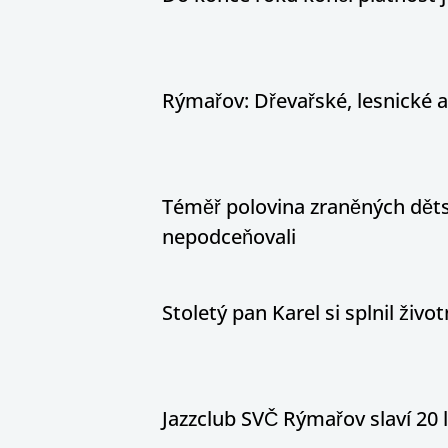
Rýmařov: Dřevařské, lesnické 
Téměř polovina zraněných dětsk
nepodceňovali
Stoletý pan Karel si splnil živ
Jazzclub SVČ Rýmařov slaví 20 