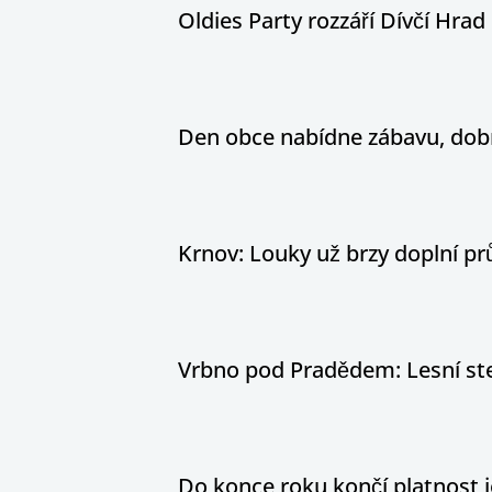
Oldies Party rozzáří Dívčí Hrad h
Den obce nabídne zábavu, dobr
Krnov: Louky už brzy doplní pr
Vrbno pod Pradědem: Lesní stez
Do konce roku končí platnost j