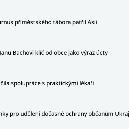
nus příměstského tábora patřil Asii
Janu Bachovi klíč od obce jako výraz úcty
ila spolupráce s praktickými lékaři
ínky pro udělení dočasné ochrany občanům Ukraj