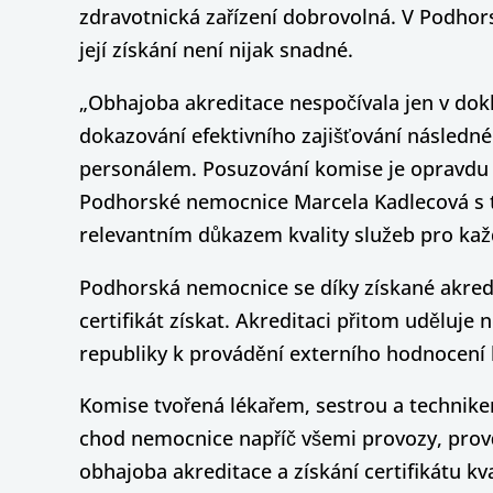
zdravotnická zařízení dobrovolná. V Podhor
její získání není nijak snadné.
„Obhajoba akreditace nespočívala jen v doklá
dokazování efektivního zajišťování následné
personálem. Posuzování komise je opravdu k
Podhorské nemocnice Marcela Kadlecová s tí
relevantním důkazem kvality služeb pro kaž
Podhorská nemocnice se díky získané akredit
certifikát získat. Akreditaci přitom uděluje
republiky k provádění externího hodnocení k
Komise tvořená lékařem, sestrou a technike
chod nemocnice napříč všemi provozy, prov
obhajoba akreditace a získání certifikátu kva