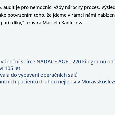
 audit je pro nemocnici vždy náročný proces. Výslede
aké potvrzením toho, že jdeme v rámci námi nabíze
patří díky,“ uzavírá Marcela Kadlecová.
 Vánoční sbírce NADACE AGEL 220 kilogramů od
í 105 let
ala do vybavení operačních sálů
tních pacientů druhou nejlepší v Moravskoslez