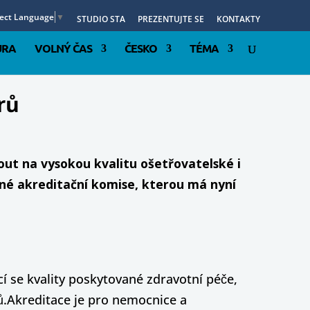
lect Language
▼
STUDIO STA
PREZENTUJTE SE
KONTAKTY
URA
VOLNÝ ČAS
ČESKO
TÉMA
rů
ut na vysokou kvalitu ošetřovatelské i
ené akreditační komise, kterou má nyní
í se kvality poskytované zdravotní péče,
ů.Akreditace je pro nemocnice a