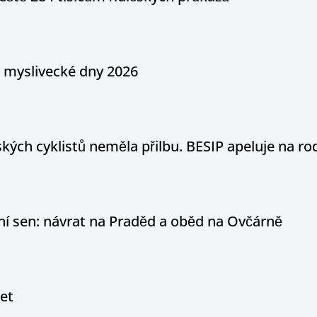
a myslivecké dny 2026
ých cyklistů neměla přilbu. BESIP apeluje na ro
otní sen: návrat na Praděd a oběd na Ovčárně
let