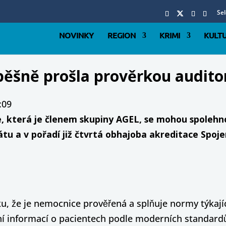
Se
NOVINKY
REGION
KRIMI
KULT
ěšně prošla prověrkou audito
:09
která je členem skupiny AGEL, se mohou spolehno
átu a v pořadí již čtvrtá obhajoba akreditace Spoj
, že je nemocnice prověřená a splňuje normy týkajíc
ání informací o pacientech podle moderních standard