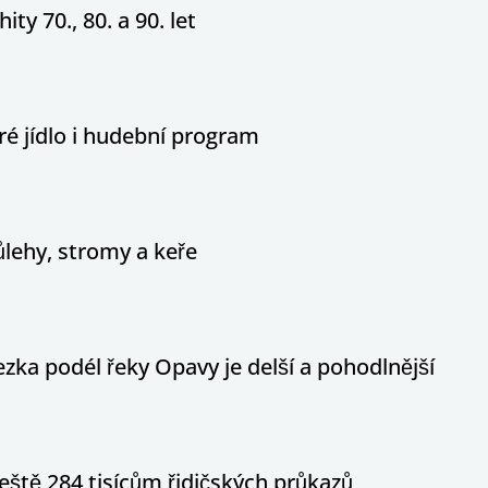
ity 70., 80. a 90. let
é jídlo i hudební program
ůlehy, stromy a keře
ka podél řeky Opavy je delší a pohodlnější
eště 284 tisícům řidičských průkazů