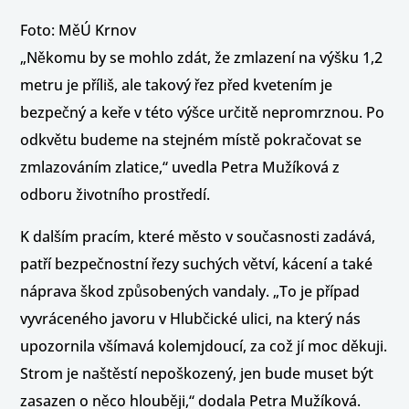
Foto: MěÚ Krnov
„Někomu by se mohlo zdát, že zmlazení na výšku 1,2
metru je příliš, ale takový řez před kvetením je
bezpečný a keře v této výšce určitě nepromrznou. Po
odkvětu budeme na stejném místě pokračovat se
zmlazováním zlatice,“ uvedla Petra Mužíková z
odboru životního prostředí.
K dalším pracím, které město v současnosti zadává,
patří bezpečnostní řezy suchých větví, kácení a také
náprava škod způsobených vandaly. „To je případ
vyvráceného javoru v Hlubčické ulici, na který nás
upozornila všímavá kolemjdoucí, za což jí moc děkuji.
Strom je naštěstí nepoškozený, jen bude muset být
zasazen o něco hlouběji,“ dodala Petra Mužíková.