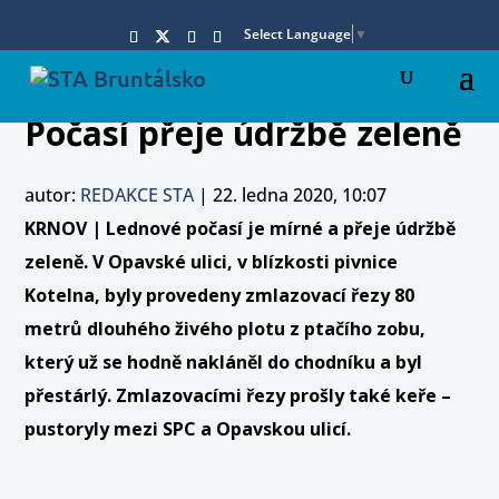
Select Language
▼
Počasí přeje údržbě zeleně
autor:
REDAKCE STA
|
22. ledna 2020, 10:07
KRNOV | Lednové počasí je mírné a přeje údržbě
zeleně. V Opavské ulici, v blízkosti pivnice
Kotelna, byly provedeny zmlazovací řezy 80
metrů dlouhého živého plotu z ptačího zobu,
který už se hodně nakláněl do chodníku a byl
přestárlý. Zmlazovacími řezy prošly také keře –
pustoryly mezi SPC a Opavskou ulicí.