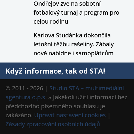
Ondřejov zve na sobotní
fotbalový turnaj a program pro
celou rodinu
Karlova Studánka dokončila
letošní těžbu rašeliny. Zábaly
nově nabídne i samoplátcům
Když informace, tak od STA!
© 2011 - 2026 |
Studio STA – multimediální
agentura o.p.s.
» Jakékoli užití informací bez
předchozího písemného souhlasu je
zakázáno.
Upravit nastavení cookies
|
Zásady zpracování osobních údajů