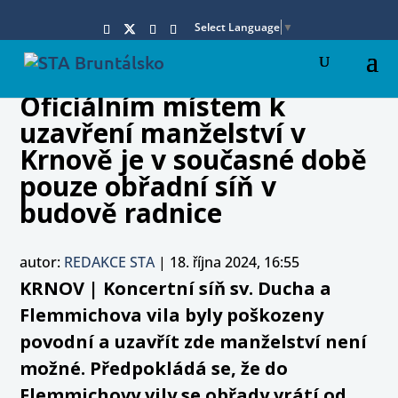
Select Language
▼
Oficiálním místem k
uzavření manželství v
Krnově je v současné době
pouze obřadní síň v
budově radnice
autor:
REDAKCE STA
|
18. října 2024, 16:55
KRNOV | Koncertní síň sv. Ducha a
Flemmichova vila byly poškozeny
povodní a uzavřít zde manželství není
možné. Předpokládá se, že do
Flemmichovy vily se obřady vrátí od