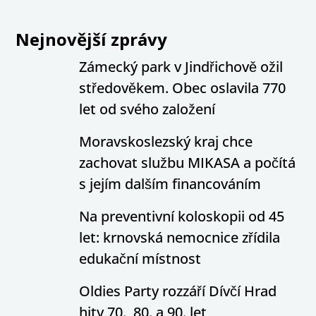
Nejnovější zprávy
Zámecký park v Jindřichově ožil
středověkem. Obec oslavila 770
let od svého založení
Moravskoslezský kraj chce
zachovat službu MIKASA a počítá
s jejím dalším financováním
Na preventivní koloskopii od 45
let: krnovská nemocnice zřídila
edukační místnost
Oldies Party rozzáří Dívčí Hrad
hity 70., 80. a 90. let