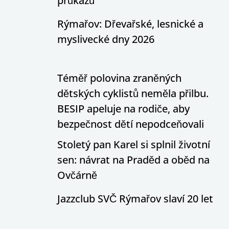
průkazů
Rýmařov: Dřevařské, lesnické a
myslivecké dny 2026
Téměř polovina zraněných
dětských cyklistů neměla přilbu.
BESIP apeluje na rodiče, aby
bezpečnost dětí nepodceňovali
Stoletý pan Karel si splnil životní
sen: návrat na Praděd a oběd na
Ovčárně
Jazzclub SVČ Rýmařov slaví 20 let