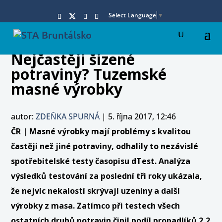
Select Language
▼
Nejčastěji šizené
potraviny? Tuzemské
masné výrobky
autor:
ZDEŇKA SPURNÁ
|
5. října 2017, 12:46
ČR | Masné výrobky mají problémy s kvalitou
častěji než jiné potraviny, odhalily to nezávislé
spotřebitelské testy časopisu dTest. Analýza
výsledků testování za poslední tři roky ukázala,
že nejvíc nekalostí skrývají uzeniny a další
výrobky z masa. Zatímco při testech všech
ostatních druhů potravin činil podíl propadlíků 2,2