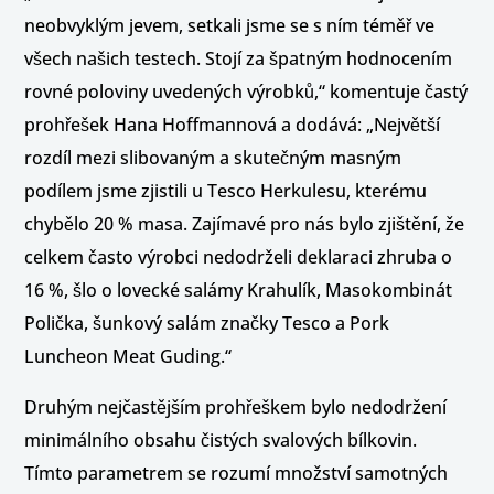
neobvyklým jevem, setkali jsme se s ním téměř ve
všech našich testech. Stojí za špatným hodnocením
rovné poloviny uvedených výrobků,“ komentuje častý
prohřešek Hana Hoffmannová a dodává: „Největší
rozdíl mezi slibovaným a skutečným masným
podílem jsme zjistili u Tesco Herkulesu, kterému
chybělo 20 % masa. Zajímavé pro nás bylo zjištění, že
celkem často výrobci nedodrželi deklaraci zhruba o
16 %, šlo o lovecké salámy Krahulík, Masokombinát
Polička, šunkový salám značky Tesco a Pork
Luncheon Meat Guding.“
Druhým nejčastějším prohřeškem bylo nedodržení
minimálního obsahu čistých svalových bílkovin.
Tímto parametrem se rozumí množství samotných