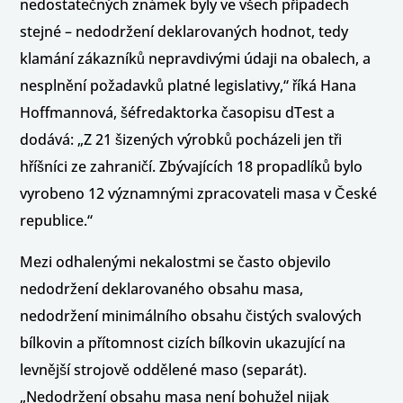
nedostatečných známek byly ve všech případech
stejné – nedodržení deklarovaných hodnot, tedy
klamání zákazníků nepravdivými údaji na obalech, a
nesplnění požadavků platné legislativy,“ říká Hana
Hoffmannová, šéfredaktorka časopisu dTest a
dodává: „Z 21 šizených výrobků pocházeli jen tři
hříšníci ze zahraničí. Zbývajících 18 propadlíků bylo
vyrobeno 12 významnými zpracovateli masa v České
republice.“
Mezi odhalenými nekalostmi se často objevilo
nedodržení deklarovaného obsahu masa,
nedodržení minimálního obsahu čistých svalových
bílkovin a přítomnost cizích bílkovin ukazující na
levnější strojově oddělené maso (separát).
„Nedodržení obsahu masa není bohužel nijak