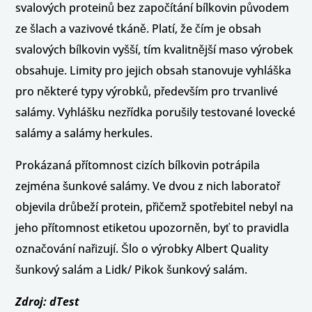
svalových proteinů bez započítání bílkovin původem
ze šlach a vazivové tkáně. Platí, že čím je obsah
svalových bílkovin vyšší, tím kvalitnější maso výrobek
obsahuje. Limity pro jejich obsah stanovuje vyhláška
pro některé typy výrobků, především pro trvanlivé
salámy. Vyhlášku nezřídka porušily testované lovecké
salámy a salámy herkules.
Prokázaná přítomnost cizích bílkovin potrápila
zejména šunkové salámy. Ve dvou z nich laboratoř
objevila drůbeží protein, přičemž spotřebitel nebyl na
jeho přítomnost etiketou upozorněn, byť to pravidla
označování nařizují. Šlo o výrobky Albert Quality
šunkový salám a Lidk/ Pikok šunkový salám.
Zdroj: dTest