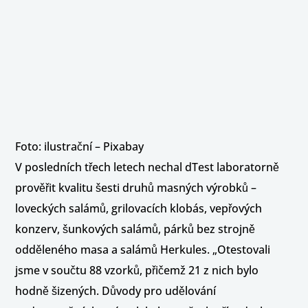
Foto: ilustrační – Pixabay
V posledních třech letech nechal dTest laboratorně
prověřit kvalitu šesti druhů masných výrobků –
loveckých salámů, grilovacích klobás, vepřových
konzerv, šunkových salámů, párků bez strojně
odděleného masa a salámů Herkules. „Otestovali
jsme v součtu 88 vzorků, přičemž 21 z nich bylo
hodně šizených. Důvody pro udělování