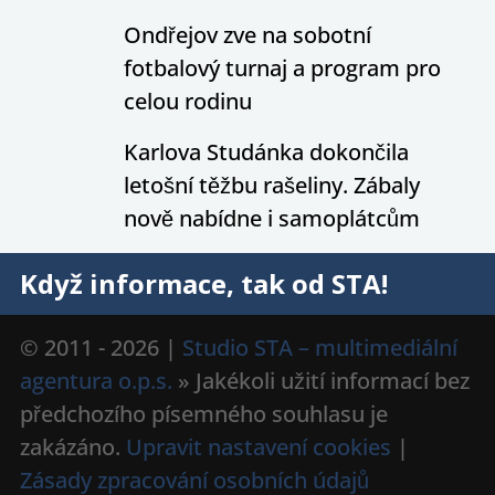
Ondřejov zve na sobotní
fotbalový turnaj a program pro
celou rodinu
Karlova Studánka dokončila
letošní těžbu rašeliny. Zábaly
nově nabídne i samoplátcům
Když informace, tak od STA!
© 2011 - 2026 |
Studio STA – multimediální
agentura o.p.s.
» Jakékoli užití informací bez
předchozího písemného souhlasu je
zakázáno.
Upravit nastavení cookies
|
Zásady zpracování osobních údajů