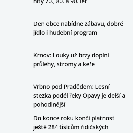
hity 70., 80. a 90. let
Den obce nabídne zábavu, dobré
jídlo i hudební program
Krnov: Louky už brzy doplní
průlehy, stromy a keře
Vrbno pod Pradědem: Lesní
stezka podél řeky Opavy je delší a
pohodlnější
Do konce roku končí platnost
ještě 284 tisícům řidičských