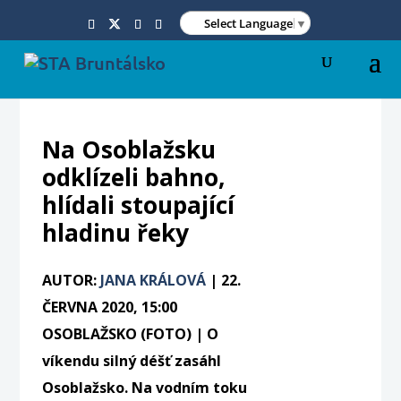
Select Language
▼
Na Osoblažsku
odklízeli bahno,
hlídali stoupající
hladinu řeky
AUTOR:
JANA KRÁLOVÁ
|
22.
ČERVNA 2020, 15:00
OSOBLAŽSKO (FOTO) | O
víkendu silný déšť zasáhl
Osoblažsko. Na vodním toku