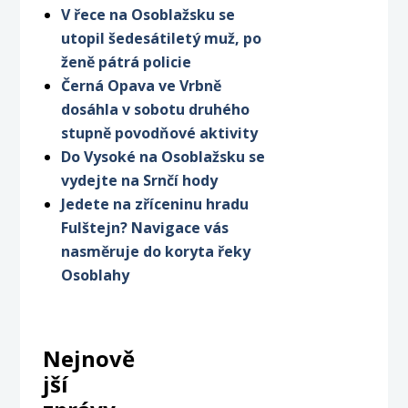
V řece na Osoblažsku se
utopil šedesátiletý muž, po
ženě pátrá policie
Černá Opava ve Vrbně
dosáhla v sobotu druhého
stupně povodňové aktivity
Do Vysoké na Osoblažsku se
vydejte na Srnčí hody
Jedete na zříceninu hradu
Fulštejn? Navigace vás
nasměruje do koryta řeky
Osoblahy
Nejnově
jší