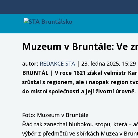
Muzeum v Bruntále: Ve z
autor:
REDAKCE STA
|
23. ledna 2025, 15:29
BRUNTÁL | V roce 1621 získal velmistr Kar
srůstal s regionem, ale i naopak region tv
do místní společnosti a její životní úrovně.
Foto: Muzeum v Bruntále
Řád tak zanechal hlubokou stopu, která – ač
výběr z předmětů ve sbírkách Muzea v Brunt