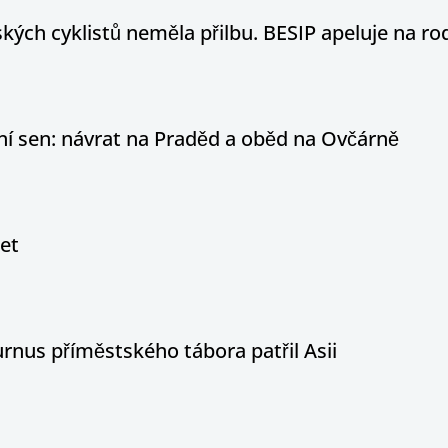
ých cyklistů neměla přilbu. BESIP apeluje na ro
otní sen: návrat na Praděd a oběd na Ovčárně
let
nus příměstského tábora patřil Asii