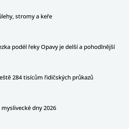
ůlehy, stromy a keře
ka podél řeky Opavy je delší a pohodlnější
eště 284 tisícům řidičských průkazů
a myslivecké dny 2026