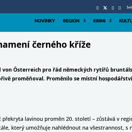
Se
NOVINKY
REGION
KRIMI
KULT
namení černého kříže
l von Österreich pro řád německých rytířů bruntáls
ořivě proměňoval. Proměnilo se místní hospodářství
 překryta lavinou proměn 20. století – zůstává v reg
ále, který umožňuje nahlédnout na všestrannost, s n