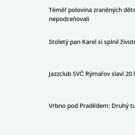
Téměř polovina zraněných dětsk
nepodceňovali
Stoletý pan Karel si splnil živ
Jazzclub SVČ Rýmařov slaví 20 
Vrbno pod Pradědem: Druhý tur