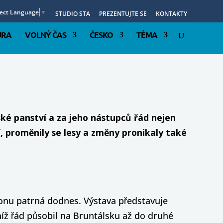
lect Language
▼
STUDIO STA
PREZENTUJTE SE
KONTAKTY
URA
VOLNÝ ČAS
ČESKO
TÉMA
ké panství a za jeho nástupců řád nejen
, proměnily se lesy a změny pronikaly také
ionu patrná dodnes. Výstava představuje
íž řád působil na Bruntálsku až do druhé