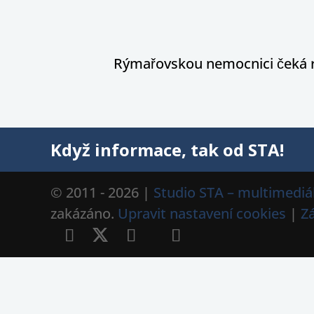
Rýmařovskou nemocnici čeká 
Když informace, tak od STA!
© 2011 - 2026 |
Studio STA – multimediál
zakázáno.
Upravit nastavení cookies
|
Z