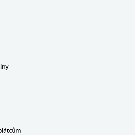
iny
oplátcům