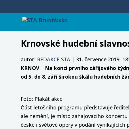
Krnovské hudební slavnos
autor:
REDAKCE STA
|
31. července 2019, 18
KRNOV | Na konci prvního zářijového týdne 
od 5. do 8. září širokou škálu hudebních ž
Foto: Plakát akce
Část letošního programu představuje ředitel
ale nemění, je místo zahajovacího koncertu 
české i světové opery v podání vynikajících