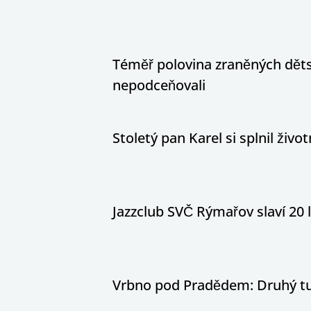
Téměř polovina zraněných dětsk
nepodceňovali
Stoletý pan Karel si splnil živ
Jazzclub SVČ Rýmařov slaví 20 
Vrbno pod Pradědem: Druhý tur