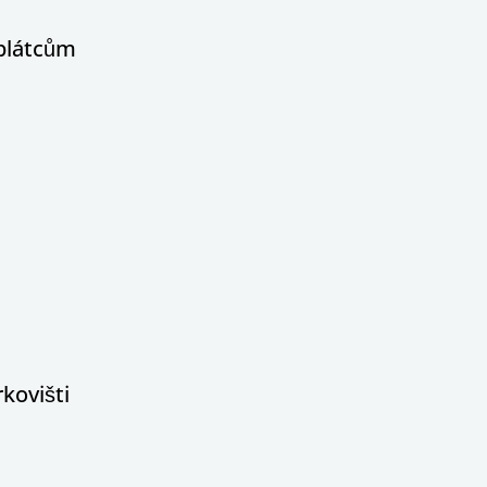
oplátcům
kovišti