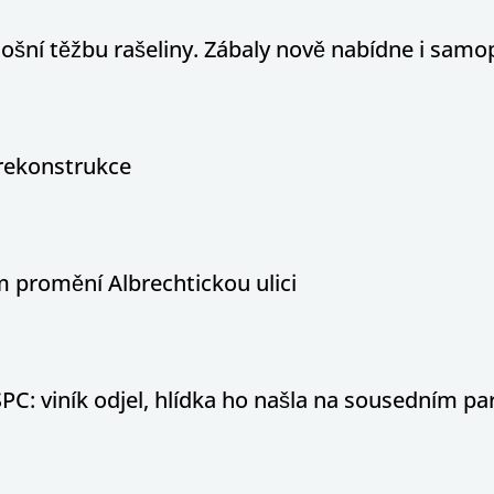
tošní těžbu rašeliny. Zábaly nově nabídne i sam
rekonstrukce
 promění Albrechtickou ulici
PC: viník odjel, hlídka ho našla na sousedním par