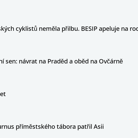
ých cyklistů neměla přilbu. BESIP apeluje na ro
otní sen: návrat na Praděd a oběd na Ovčárně
let
nus příměstského tábora patřil Asii