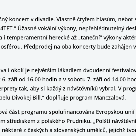
čný koncert v divadle. Vlastně čtyřem hlasům, neboť 
 4TET.“ Úžasné vokální výkony, nepřehlédnutelný desi
 i temperamentní herecké až „taneční“ výkony aktérů 
osférou. Předprodej na oba koncerty bude zahájen v
a i okolí je největším lákadlem dvoudenní festivalo
6. září od 16.00 hodin a v sobotu 7. září od 14.00 hod
erprety tak, aby si každý z návštěvníků vybral. V pr
pelu Divokej Bill,“ doplňuje program Manczalová.
valová část programu spolufinancována Evropskou unií
 střediskem z polského Prudniku. „Polští návštěvníci
některé z českých a slovenských umělců, jejichž tvor