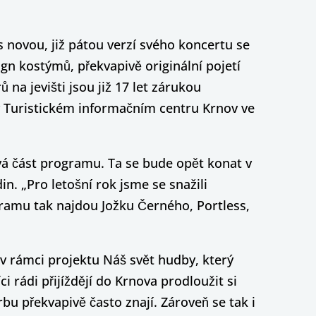
s novou, již pátou verzí svého koncertu se
gn kostýmů, překvapivě originální pojetí
na jevišti jsou již 17 let zárukou
 Turistickém informačním centru Krnov ve
vá část programu. Ta se bude opět konat v
in. „Pro letošní rok jsme se snažili
ogramu tak najdou Jožku Černého, Portless,
 v rámci projektu Náš svět hudby, který
 rádi přijíždějí do Krnova prodloužit si
bu překvapivě často znají. Zároveň se tak i