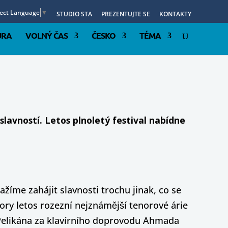
lect Language
▼
STUDIO STA
PREZENTUJTE SE
KONTAKTY
URA
VOLNÝ ČAS
ČESKO
TÉMA
lavností. Letos plnoletý festival nabídne
íme zahájit slavnosti trochu jinak, co se
ory letos rozezní nejznámější tenorové árie
a Pelikána za klavírního doprovodu Ahmada