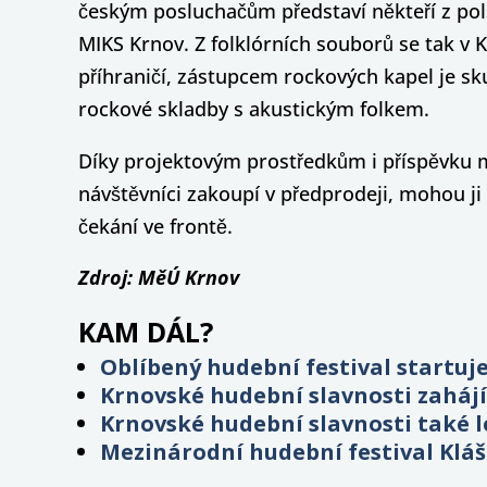
českým posluchačům představí někteří z pol
MIKS Krnov. Z folklórních souborů se tak v
příhraničí, zástupcem rockových kapel je sku
rockové skladby s akustickým folkem.
Díky projektovým prostředkům i příspěvku m
návštěvníci zakoupí v předprodeji, mohou j
čekání ve frontě.
Zdroj: MěÚ Krnov
KAM DÁL?
Oblíbený hudební festival startuje 
Krnovské hudební slavnosti zaháj
Krnovské hudební slavnosti také l
Mezinárodní hudební festival Klá