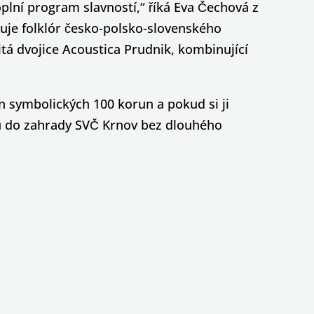
plní program slavností,“ říká Eva Čechová z
puje folklór česko-polsko-slovenského
itá dvojice Acoustica Prudnik, kombinující
n symbolických 100 korun a pokud si ji
upu do zahrady SVČ Krnov bez dlouhého