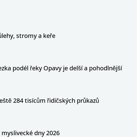
ůlehy, stromy a keře
ka podél řeky Opavy je delší a pohodlnější
eště 284 tisícům řidičských průkazů
a myslivecké dny 2026