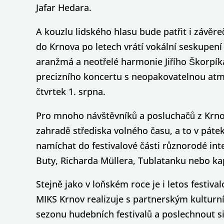
Jafar Hedara.
A kouzlu lidského hlasu bude patřit i závěre
do Krnova po letech vrátí vokální seskupení
aranžmá a neotřelé harmonie Jiřího Škorpíka
precizního koncertu s neopakovatelnou atm
čtvrtek 1. srpna.
Pro mnoho návštěvníků a posluchačů z Krnov
zahradě střediska volného času, a to v pátek 
namíchat do festivalové části různorodé int
Buty, Richarda Müllera, Tublatanku nebo ka
Stejně jako v loňském roce je i letos festi
MIKS Krnov realizuje s partnerským kulturním
sezonu hudebních festivalů a poslechnout si 