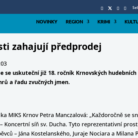
Se
NOVINKY
REGION
KRIMI
KULT
ti zahajují předprodej
:03
se uskuteční již 18. ročník Krnovských hudebních s
ánrů a řadu zvučných jmen.
ka MIKS Krnov Petra Manczalová: „Každoročně se snaž
– Koncertní síň sv. Ducha. Tyto reprezentativní prost
 pěvců – Jána Kostelanského, Juraje Nociara a Milan