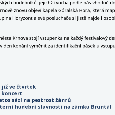
ských hudebníků, jejichž tvorba podle nás vhodně do
 Krnově znovu objeví kapela Góralská Hora, která ma
pina Horyzont a své posluchače si jistě najde i osob
ěsta Krnova stojí vstupenka na každý festivalový de
i v den konání vyměnit za identifikační pásek u vst
již ve čtvrtek
í koncert
etos sází na pestrost žánrů
šterní hudební slavnosti na zámku Bruntál