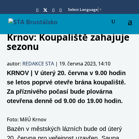
Select Language
▼
Krnov: Koupaliště zahajuje
sezonu
autor:
REDAKCE STA
|
19. června 2023, 14:10
KRNOV | V úterý 20. června v 9.00 hodin
se letos poprvé otevře brána koupaliště.
Za příznivého počasí bude plovárna
otevřena denně od 9.00 do 19.00 hodin.
Foto: MěÚ Krnov
Bazén v městských lázních bude od úterý
20. června pro veřejnost uzavřen. Sauna