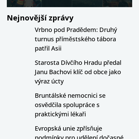
Nejnovější zprávy
Vrbno pod Pradědem: Druhý
turnus příměstského tábora
patřil Asii
Starosta Dívčího Hradu předal
Janu Bachovi klíč od obce jako
výraz úcty
Bruntálské nemocnici se
osvědčila spolupráce s
praktickými lékaři
Evropská unie zpřísňuje
podmínky pro udělení dočasné