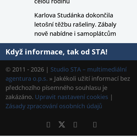
celou rodinu
Karlova Studánka dokončila
letošní těžbu rašeliny. Zábaly
nově nabídne i samoplátcům
Když informace, tak od STA!
© 2011 - 2026 |
Studio STA – multimediální
agentura o.p.s.
» Jakékoli užití informací bez
předchozího písemného souhlasu je
zakázáno.
Upravit nastavení cookies
|
Zásady zpracování osobních údajů