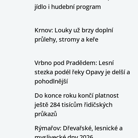
jídlo i hudební program
Krnov: Louky už brzy doplní
průlehy, stromy a keře
Vrbno pod Pradědem: Lesní
stezka podél řeky Opavy je delší a
pohodlnější
Do konce roku končí platnost
ještě 284 tisícům řidičských
průkazů
Rýmařov: Dřevařské, lesnické a
myslivecké dny 2026