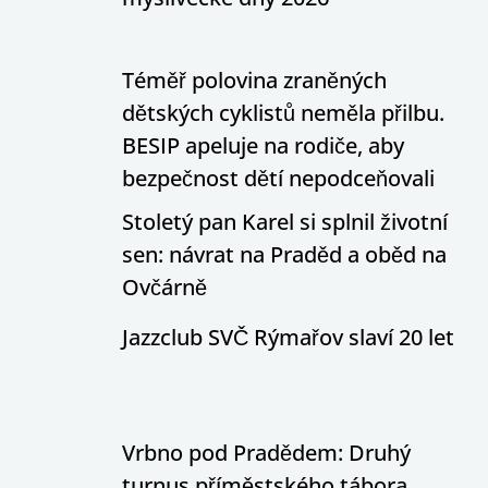
Téměř polovina zraněných
dětských cyklistů neměla přilbu.
BESIP apeluje na rodiče, aby
bezpečnost dětí nepodceňovali
Stoletý pan Karel si splnil životní
sen: návrat na Praděd a oběd na
Ovčárně
Jazzclub SVČ Rýmařov slaví 20 let
Vrbno pod Pradědem: Druhý
turnus příměstského tábora