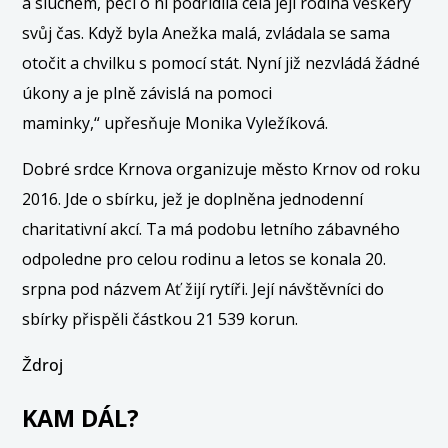
a sluchem, péči o ni podřídila celá její rodina veškerý
svůj čas. Když byla Anežka malá, zvládala se sama
otočit a chvilku s pomocí stát. Nyní již nezvládá žádné
úkony a je plně závislá na pomoci
maminky,“ upřesňuje Monika Vyležíková.
Dobré srdce Krnova organizuje město Krnov od roku
2016. Jde o sbírku, jež je doplněna jednodenní
charitativní akcí. Ta má podobu letního zábavného
odpoledne pro celou rodinu a letos se konala 20.
srpna pod názvem Ať žijí rytíři. Její návštěvníci do
sbírky přispěli částkou 21 539 korun.
Ždroj
KAM DÁL?