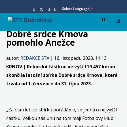
Select Language
▼
Dobré srdce Krnova
pomohlo Anežce
autor:
REDAKCE STA
|
16. listopadu 2023, 11:13
KRNOV | Rekordní částkou ve výši 119 457 korun
skončila letošní sbírka Dobré srdce Krnova, která
trvala od 1. července do 31. října 2023.
„Za osm let, co sbírku pořádáme, se jedná o nejvyšší
částku. Velkou zásluhu na tom mají Fotbalový klub
Krnov a spolek Fotbalový anděl, jimž se podařilo