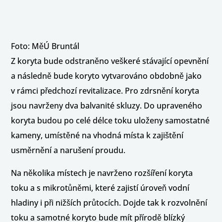
Foto: MěÚ Bruntál
Z koryta bude odstraněno veškeré stávající opevnění
a následně bude koryto vytvarováno obdobně jako
v rámci předchozí revitalizace. Pro zdrsnění koryta
jsou navrženy dva balvanité skluzy. Do upraveného
koryta budou po celé délce toku uloženy samostatné
kameny, umístěné na vhodná místa k zajištění
usměrnění a narušení proudu.
Na několika místech je navrženo rozšíření koryta
toku a s mikrotůněmi, které zajistí úroveň vodní
hladiny i při nižších průtocích. Dojde tak k rozvolnění
toku a samotné koryto bude mít přírodě blízký