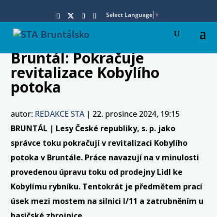
Select Language
▼
Bruntál: Pokračuje
revitalizace Kobylího
potoka
autor:
REDAKCE STA
|
22. prosince 2024, 19:15
BRUNTÁL | Lesy České republiky, s. p. jako
správce toku pokračují v revitalizaci Kobylího
potoka v Bruntále. Práce navazují na v minulosti
provedenou úpravu toku od prodejny Lidl ke
Kobylímu rybníku. Tentokrát je předmětem prací
úsek mezi mostem na silnici I/11 a zatrubněním u
hasičské zbrojnice.