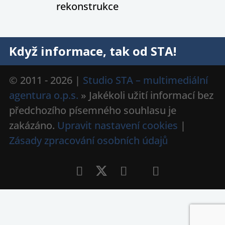
rekonstrukce
Když informace, tak od STA!
© 2011 - 2026 |
Studio STA – multimediální
agentura o.p.s.
» Jakékoli užití informací bez
předchozího písemného souhlasu je
zakázáno.
Upravit nastavení cookies
|
Zásady zpracování osobních údajů