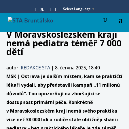
Select Language
▼
V Moravskoslezském kraji
nemá pediatra téměř 7 000
dětí
autor:
REDAKCE STA
|
8. června 2025, 18:40
MSK |
Ostrava je dalším místem, kam se praktičtí
lékaři vydali, aby představili kampaň „11 milionů
důvodů“. Tou upozorňují na zhoršující se
dostupnost primární péče. Konkrétně
v Moravskoslezském kraji nemá svého praktika
více než 38 000 lidí a rodiče stále obtížněji shání i
pediatry – bez praktického lékaře je zde téměř