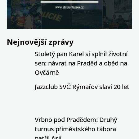
Nejnovější zprávy
Stoletý pan Karel si splnil životní
sen: návrat na Praděd a oběd na
Ovčárně
Jazzclub SVČ Rýmařov slaví 20 let
Vrbno pod Pradědem: Druhý
turnus příměstského tábora
patřil Asii