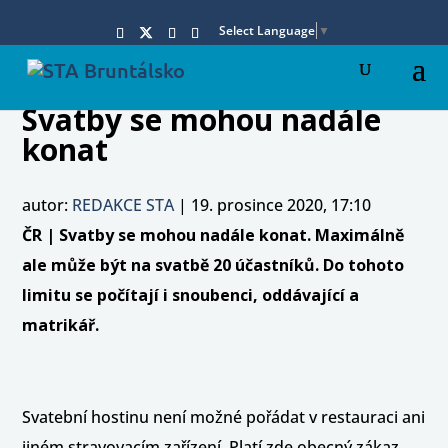
Select Language
▼
Svatby se mohou nadále
konat
autor:
REDAKCE STA
|
19. prosince 2020, 17:10
ČR | Svatby se mohou nadále konat. Maximálně
ale může být na svatbě 20 účastníků. Do tohoto
limitu se počítají i snoubenci, oddávající a
matrikář.
Svatební hostinu není možné pořádat v restauraci ani
jiném stravovacím zařízení. Platí zde obecný zákaz