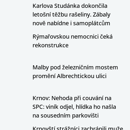
Karlova Studánka dokončila
letošní těžbu rašeliny. Zábaly
nově nabídne i samoplátcům
Rýmařovskou nemocnici čeká
rekonstrukce
Malby pod železničním mostem
promění Albrechtickou ulici
Krnov: Nehoda při couvání na
SPC: viník odjel, hlídka ho našla
na sousedním parkovišti
Krnovští strážníci zachránili muže