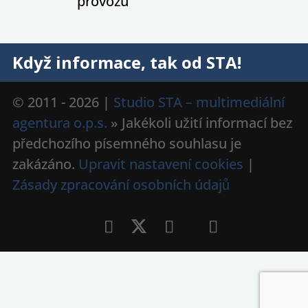
provozu
Když informace, tak od STA!
© 2011 - 2026 |
Studio STA – multimediální
agentura o.p.s.
» Jakékoli užití informací bez
předchozího písemného souhlasu je
zakázáno.
Upravit nastavení cookies
|
Zásady zpracování osobních údajů