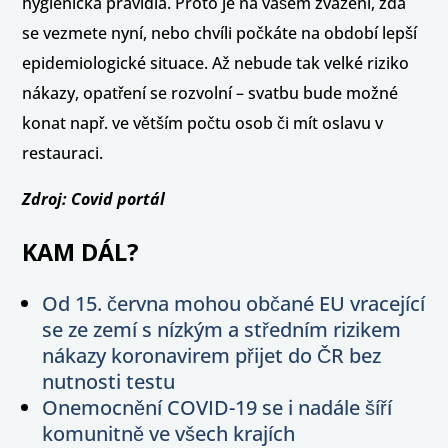
hygienická pravidla. Proto je na vašem zvážení, zda
se vezmete nyní, nebo chvíli počkáte na období lepší
epidemiologické situace. Až nebude tak velké riziko
nákazy, opatření se rozvolní – svatbu bude možné
konat např. ve větším počtu osob či mít oslavu v
restauraci.
Zdroj: Covid portál
KAM DÁL?
Od 15. června mohou občané EU vracející
se ze zemí s nízkým a středním rizikem
nákazy koronavirem přijet do ČR bez
nutnosti testu
Onemocnění COVID-19 se i nadále šíří
komunitně ve všech krajích