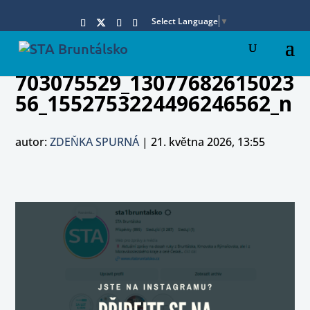
Select Language
▼
703075529_13077682615023
56_1552753224496246562_n
autor:
ZDEŇKA SPURNÁ
|
21. května 2026, 13:55