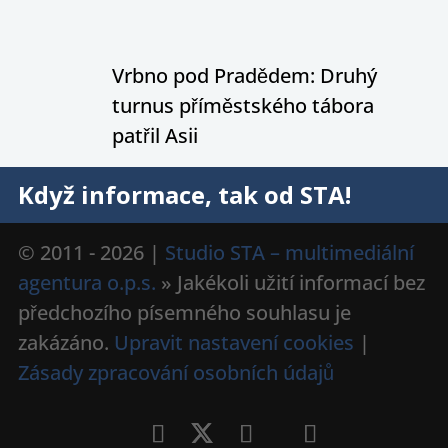
Vrbno pod Pradědem: Druhý
turnus příměstského tábora
patřil Asii
Když informace, tak od STA!
© 2011 - 2026 |
Studio STA – multimediální
agentura o.p.s.
» Jakékoli užití informací bez
předchozího písemného souhlasu je
zakázáno.
Upravit nastavení cookies
|
Zásady zpracování osobních údajů