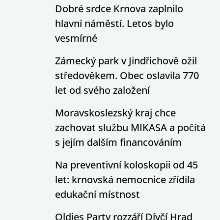
Dobré srdce Krnova zaplnilo
hlavní náměstí. Letos bylo
vesmírné
Zámecký park v Jindřichově ožil
středověkem. Obec oslavila 770
let od svého založení
Moravskoslezský kraj chce
zachovat službu MIKASA a počítá
s jejím dalším financováním
Na preventivní koloskopii od 45
let: krnovská nemocnice zřídila
edukační místnost
Oldies Party rozzáří Dívčí Hrad