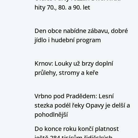
hity 70., 80. a 90. let
Den obce nabídne zábavu, dobré
jídlo i hudební program
Krnov: Louky už brzy doplní
průlehy, stromy a keře
Vrbno pod Pradědem: Lesní
stezka podél řeky Opavy je delší a
pohodlnější
Do konce roku končí platnost
ještě 284 tisícům řidičských