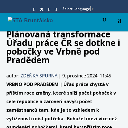
Select Language
▼
Plánovaná transformace
Úřadu práce ČR se dotkne i
pobočky ve Vrbně pod
Pradědem
autor:
ZDEŇKA SPURNÁ
|
9. prosince 2024, 11:45
VRBNO POD PRADĚDEM | Úřad práce chystá v
příštím roce změny, které sníží počet poboček v
celé republice a zároveň navýší počet
zaměstnanců tam, kde je to vzhledem k
vytíženosti míst potřeba. Bohužel mezi více než
osmdesáti pobočkami, které by v příštím roce