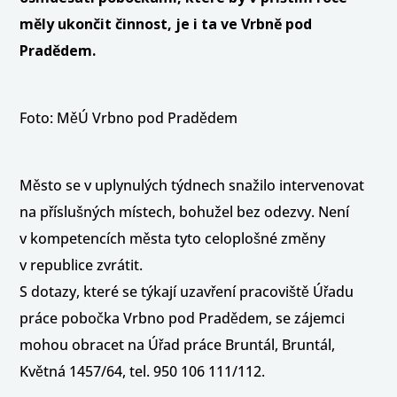
měly ukončit činnost, je i ta ve Vrbně pod
Pradědem.
Foto: MěÚ Vrbno pod Pradědem
Město se v uplynulých týdnech snažilo intervenovat
na příslušných místech, bohužel bez odezvy. Není
v kompetencích města tyto celoplošné změny
v republice zvrátit.
S dotazy, které se týkají uzavření pracoviště Úřadu
práce pobočka Vrbno pod Pradědem, se zájemci
mohou obracet na Úřad práce Bruntál, Bruntál,
Květná 1457/64, tel. 950 106 111/112.