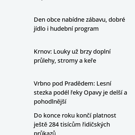
Den obce nabídne zábavu, dobré
jídlo i hudební program
Krnov: Louky už brzy doplní
průlehy, stromy a keře
Vrbno pod Pradědem: Lesní
stezka podél řeky Opavy je delší a
pohodlnější
Do konce roku končí platnost
ještě 284 tisícům řidičských
průkazů