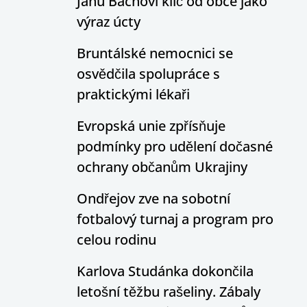
Janu Bachovi klíč od obce jako
výraz úcty
Bruntálské nemocnici se
osvědčila spolupráce s
praktickými lékaři
Evropská unie zpřísňuje
podmínky pro udělení dočasné
ochrany občanům Ukrajiny
Ondřejov zve na sobotní
fotbalový turnaj a program pro
celou rodinu
Karlova Studánka dokončila
letošní těžbu rašeliny. Zábaly