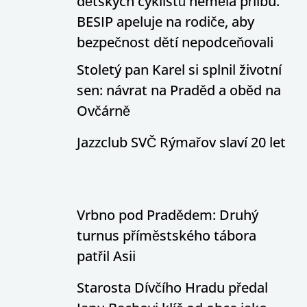
dětských cyklistů neměla přilbu.
BESIP apeluje na rodiče, aby
bezpečnost dětí nepodceňovali
Stoletý pan Karel si splnil životní
sen: návrat na Praděd a oběd na
Ovčárně
Jazzclub SVČ Rýmařov slaví 20 let
Vrbno pod Pradědem: Druhý
turnus příměstského tábora
patřil Asii
Starosta Dívčího Hradu předal