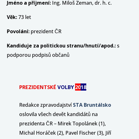
Jméno a příjmení:
Ing. Miloš Zeman, dr. h. c.
Věk:
73 let
Povolání:
prezident ČR
Kandiduje za politickou stranu/hnutí/apod.:
s
podporou podpisů občanů
PREZIDENTSKÉ
VOLBY
20
18
Redakce zpravodajství
STA Bruntálsko
oslovila všech devět kandidátů na
prezidenta ČR – Mirek Topolánek (1),
Michal Horáček (2), Pavel Fischer (3), Jiří