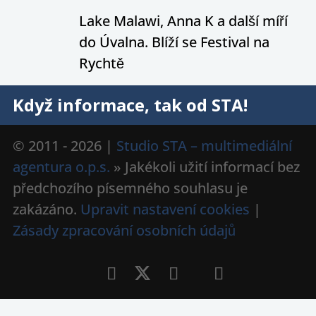
Lake Malawi, Anna K a další míří
do Úvalna. Blíží se Festival na
Rychtě
Když informace, tak od STA!
© 2011 - 2026 |
Studio STA – multimediální
agentura o.p.s.
» Jakékoli užití informací bez
předchozího písemného souhlasu je
zakázáno.
Upravit nastavení cookies
|
Zásady zpracování osobních údajů