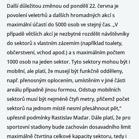
Další důležitou změnou od pondělí 22. června je
povolení veletrhů a dalších hromadných akcí s
maximální účastí do 5000 osob ve stejný čas. „V
případě větších akcí je nezbytné rozdělit návštěvníky
do sektorů s vlastním zázemím (například toalety,
občerstvení, vchod apod.) a s maximálním počtem
1000 osob na jeden sektor. Tyto sektory mohou být i
mobilní, ale platí, že musejí být funkčně odděleny,
např. přenosným oplocením, umístěním v jiné části
areálu případně jinou formou. Odstup mobilních
sektorů musí být nejméně čtyři metry, přičemž počet
sektorů na jednom místě nesmí přesáhnout pět,“
upřesnil podmínky Rastislav Maďar. Dále platí, že pro
sportovní stadiony bude zachován dosavadního limit
maximálně čtvrtina celkové kapacity sektoru, tedy i