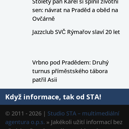
Stoletý pan Karel si splnil životní
sen: návrat na Praděd a oběd na
Ovčárně
Jazzclub SVČ Rýmařov slaví 20 let
Vrbno pod Pradědem: Druhý
turnus příměstského tábora
patřil Asii
Když informace, tak od STA!
© 2011 - 2026 |
Studio STA – multimediální
agentura o.p.s.
» Jakékoli užití informací bez