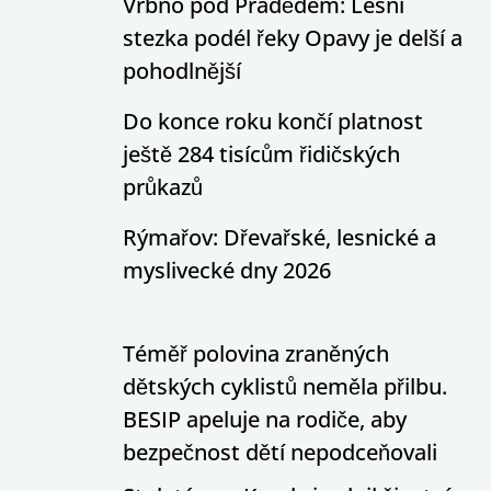
Vrbno pod Pradědem: Lesní
stezka podél řeky Opavy je delší a
pohodlnější
Do konce roku končí platnost
ještě 284 tisícům řidičských
průkazů
Rýmařov: Dřevařské, lesnické a
myslivecké dny 2026
Téměř polovina zraněných
dětských cyklistů neměla přilbu.
BESIP apeluje na rodiče, aby
bezpečnost dětí nepodceňovali