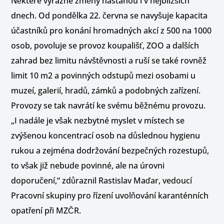
Některé výrazné změny nastanou i v nejbližších
dnech. Od pondělka 22. června se navyšuje kapacita
účastníků pro konání hromadných akcí z 500 na 1000
osob, povoluje se provoz koupališť, ZOO a dalších
zahrad bez limitu návštěvnosti a ruší se také rovněž
limit 10 m2 a povinných odstupů mezi osobami u
muzeí, galerií, hradů, zámků a podobných zařízení.
Provozy se tak navrátí ke svému běžnému provozu.
„I nadále je však nezbytné myslet v místech se
zvýšenou koncentrací osob na důslednou hygienu
rukou a zejména dodržování bezpečných rozestupů,
to však již nebude povinné, ale na úrovni
doporučení,“ zdůraznil Rastislav Maďar, vedoucí
Pracovní skupiny pro řízení uvolňování karanténních
opatření při MZČR.