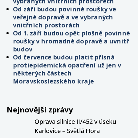
vybraných vnitřních prostorech
Od září budou povinné roušky ve
veřejné dopravě a ve vybraných
vnitřních prostorách
Od 1. září budou opět plošně povinné
roušky v hromadné dopravě a uvnitř
budov
Od července budou platit přísná
protiepidemická opatření už jen v
některých částech
Moravskoslezského kraje
Nejnovější zprávy
Oprava silnice II/452 v úseku
Karlovice – Světlá Hora