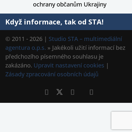
ochrany občanům Ukrajiny
Když informace, tak od STA!
© 2011 - 2026 |
Studio STA – multimediální
agentura o.p.s.
» Jakékoli užití informací bez
předchozího písemného souhlasu je
zakázáno.
Upravit nastavení cookies
|
Zásady zpracování osobních údajů