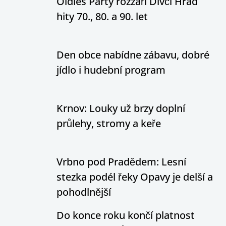
Oldies Party rozzáří Dívčí Hrad
hity 70., 80. a 90. let
Den obce nabídne zábavu, dobré
jídlo i hudební program
Krnov: Louky už brzy doplní
průlehy, stromy a keře
Vrbno pod Pradědem: Lesní
stezka podél řeky Opavy je delší a
pohodlnější
Do konce roku končí platnost