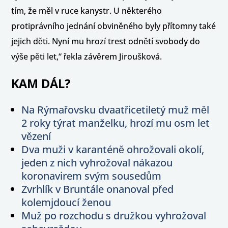
tím, že měl v ruce kanystr. U některého
protiprávního jednání obviněného byly přítomny také
jejich děti. Nyní mu hrozí trest odnětí svobody do
výše pěti let,“ řekla závěrem Jiroušková.
KAM DÁL?
Na Rýmařovsku dvaatřicetiletý muž měl
2 roky týrat manželku, hrozí mu osm let
vězení
Dva muži v karanténě ohrožovali okolí,
jeden z nich vyhrožoval nákazou
koronavirem svým sousedům
Zvrhlík v Bruntále onanoval před
kolemjdoucí ženou
Muž po rozchodu s družkou vyhrožoval