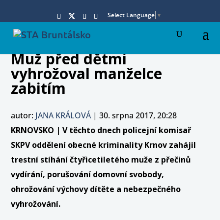
Select Language
▼
Muž před dětmi
vyhrožoval manželce
zabitím
autor:
JANA KRÁLOVÁ
|
30. srpna 2017, 20:28
KRNOVSKO | V těchto dnech policejní komisař
SKPV oddělení obecné kriminality Krnov zahájil
trestní stíhání čtyřicetiletého muže z přečinů
vydírání, porušování domovní svobody,
ohrožování výchovy dítěte a nebezpečného
vyhrožování.