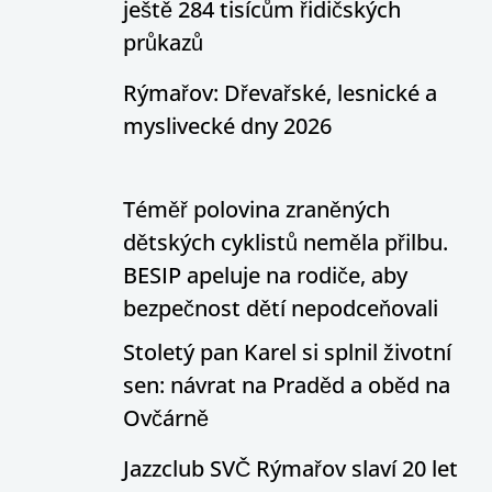
ještě 284 tisícům řidičských
průkazů
Rýmařov: Dřevařské, lesnické a
myslivecké dny 2026
Téměř polovina zraněných
dětských cyklistů neměla přilbu.
BESIP apeluje na rodiče, aby
bezpečnost dětí nepodceňovali
Stoletý pan Karel si splnil životní
sen: návrat na Praděd a oběd na
Ovčárně
Jazzclub SVČ Rýmařov slaví 20 let