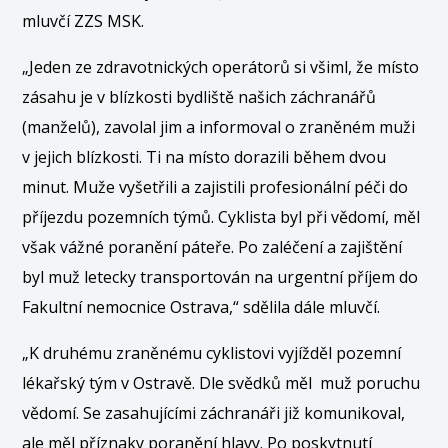
mluvčí ZZS MSK.
„Jeden ze zdravotnických operátorů si všiml, že místo
zásahu je v blízkosti bydliště našich záchranářů
(manželů), zavolal jim a informoval o zraněném muži
v jejich blízkosti. Ti na místo dorazili během dvou
minut. Muže vyšetřili a zajistili profesionální péči do
příjezdu pozemních týmů. Cyklista byl při vědomí, měl
však vážné poranění páteře. Po zaléčení a zajištění
byl muž letecky transportován na urgentní příjem do
Fakultní nemocnice Ostrava,“ sdělila dále mluvčí.
„K druhému zraněnému cyklistovi vyjížděl pozemní
lékařský tým v Ostravě. Dle svědků měl muž poruchu
vědomí. Se zasahujícími záchranáři již komunikoval,
ale měl příznaky poranění hlavy. Po poskytnutí