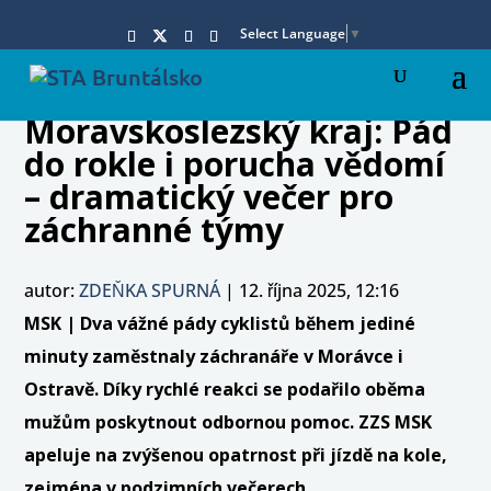
Select Language
▼
Moravskoslezský kraj: Pád
do rokle i porucha vědomí
– dramatický večer pro
záchranné týmy
autor:
ZDEŇKA SPURNÁ
|
12. října 2025, 12:16
MSK | Dva vážné pády cyklistů během jediné
minuty zaměstnaly záchranáře v Morávce i
Ostravě. Díky rychlé reakci se podařilo oběma
mužům poskytnout odbornou pomoc. ZZS MSK
apeluje na zvýšenou opatrnost při jízdě na kole,
zejména v podzimních večerech.