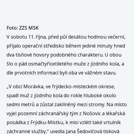
Foto: ZZS MSK
V sobotu 11. října, před půl desátou hodinou večerní,
přijalo operační středisko během jediné minuty hned
dva tísňové hovory podobného charakteru. U obou
šlo o pád osmačtyřicetiletého muže z jízdního kola, a
dle prvotních informací byli oba ve vážném stavu.
„V obci Morávka, ve frýdecko-místeckém okrese,
spadl muž z jízdního kola do rokle hluboké okolo
sedmi metrů a zůstal zaklíněný mezi stromy. Na místo
vyjel pozemní záchranářský tým z Nošovic a lékařská
posádka z Frýdku-Místku, k misi vzlétl také vrtulník
záchranné služby,“ uvedla
Jana Šedovičová
tisková