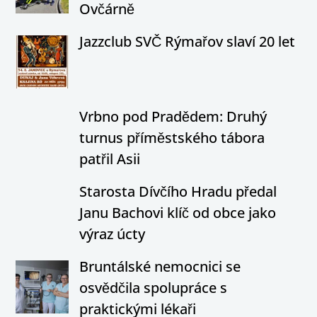
Ovčárně
Jazzclub SVČ Rýmařov slaví 20 let
Vrbno pod Pradědem: Druhý
turnus příměstského tábora
patřil Asii
Starosta Dívčího Hradu předal
Janu Bachovi klíč od obce jako
výraz úcty
Bruntálské nemocnici se
osvědčila spolupráce s
praktickými lékaři