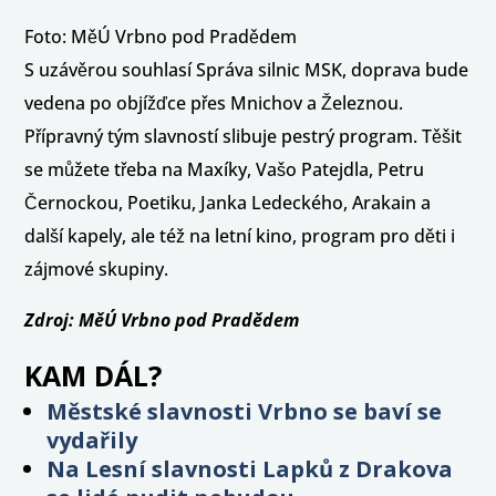
Foto: MěÚ Vrbno pod Pradědem
S uzávěrou souhlasí Správa silnic MSK, doprava bude
vedena po objížďce přes Mnichov a Železnou.
Přípravný tým slavností slibuje pestrý program. Těšit
se můžete třeba na Maxíky, Vašo Patejdla, Petru
Černockou, Poetiku, Janka Ledeckého, Arakain a
další kapely, ale též na letní kino, program pro děti i
zájmové skupiny.
Zdroj: MěÚ Vrbno pod Pradědem
KAM DÁL?
Městské slavnosti Vrbno se baví se
vydařily
Na Lesní slavnosti Lapků z Drakova