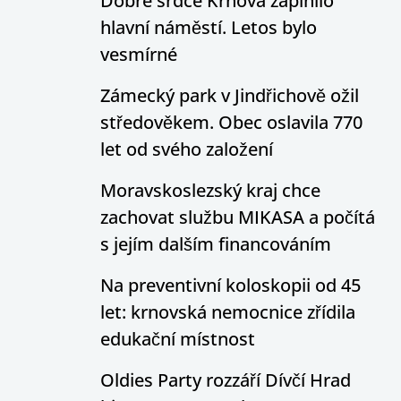
Dobré srdce Krnova zaplnilo
hlavní náměstí. Letos bylo
vesmírné
Zámecký park v Jindřichově ožil
středověkem. Obec oslavila 770
let od svého založení
Moravskoslezský kraj chce
zachovat službu MIKASA a počítá
s jejím dalším financováním
Na preventivní koloskopii od 45
let: krnovská nemocnice zřídila
edukační místnost
Oldies Party rozzáří Dívčí Hrad