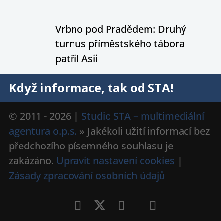
Vrbno pod Pradědem: Druhý
turnus příměstského tábora
patřil Asii
Když informace, tak od STA!
© 2011 - 2026 |
Studio STA – multimediální
agentura o.p.s.
» Jakékoli užití informací bez
předchozího písemného souhlasu je
zakázáno.
Upravit nastavení cookies
|
Zásady zpracování osobních údajů