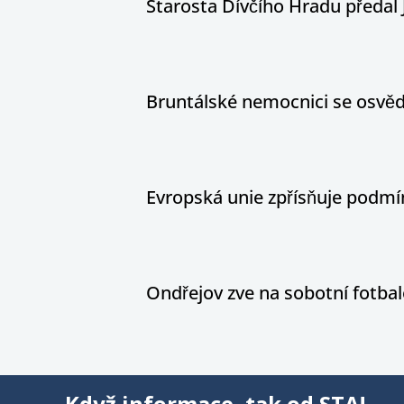
Starosta Dívčího Hradu předal 
Bruntálské nemocnici se osvědč
Evropská unie zpřísňuje podm
Ondřejov zve na sobotní fotbal
Když informace, tak od STA!