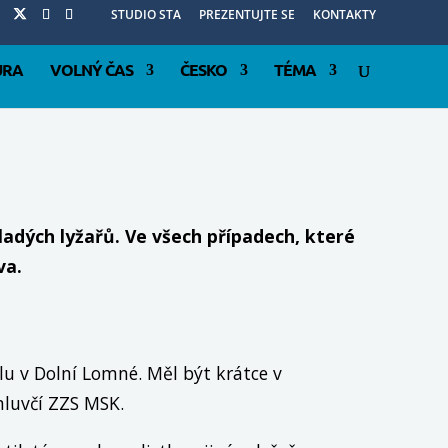
STUDIO STA
PREZENTUJTE SE
KONTAKTY
URA
VOLNÝ ČAS
ČESKO
TÉMA
adých lyžařů. Ve všech případech, které
va.
u v Dolní Lomné. Měl být krátce v
mluvčí ZZS MSK.