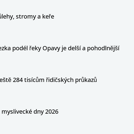
ůlehy, stromy a keře
ka podél řeky Opavy je delší a pohodlnější
eště 284 tisícům řidičských průkazů
a myslivecké dny 2026