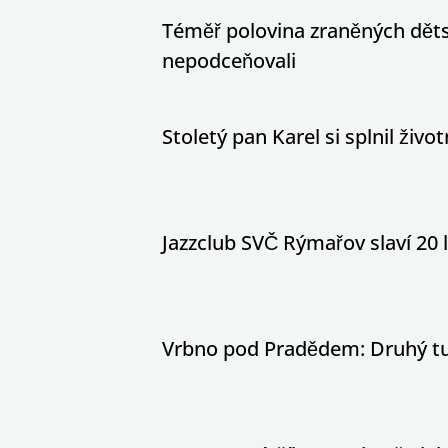
Téměř polovina zraněných dětsk
nepodceňovali
Stoletý pan Karel si splnil živ
Jazzclub SVČ Rýmařov slaví 20 
Vrbno pod Pradědem: Druhý tur