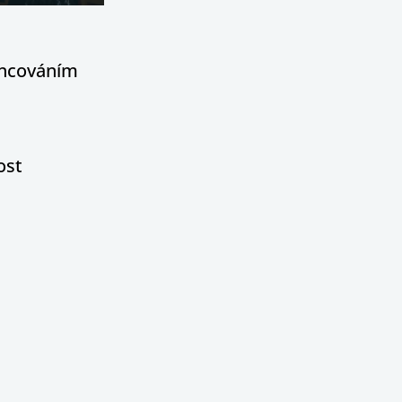
nancováním
ost