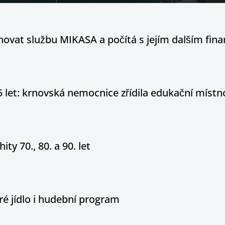
hovat službu MIKASA a počítá s jejím dalším fi
5 let: krnovská nemocnice zřídila edukační místn
ity 70., 80. a 90. let
é jídlo i hudební program