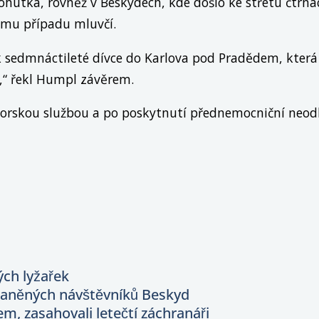
Kohútka, rovněž v Beskydech, kde došlo ke střetu čtrná
ímu případu mluvčí
.
 sedmnáctileté dívce do Karlova pod Pradědem, která 
e,“ řekl Humpl závěrem.
s horskou službou a po poskytnutí přednemocniční neo
ých lyžařek
zraněných návštěvníků Beskyd
rem, zasahovali letečtí záchranáři