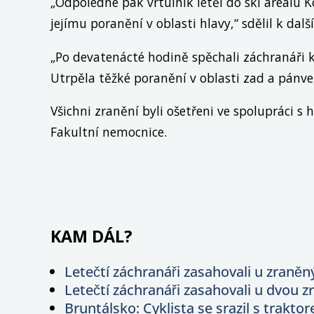
„Odpoledne pak vrtulník letěl do ski areálu 
jejímu poranění v oblasti hlavy,“ sdělil
k dalš
„Po devatenácté hodině spěchali záchranáři k
Utrpěla těžké poranění v oblasti zad a pánv
Všichni zranění byli ošetřeni ve spolupráci 
Fakultní nemocnice.
KAM DÁL?
Letečtí záchranáři zasahovali u zraněn
Letečtí záchranáři zasahovali u dvou 
Bruntálsko: Cyklista se srazil s trakto