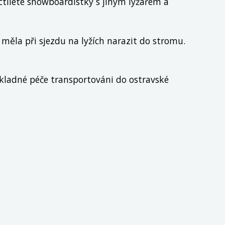
ctileté snowboardistky s jiným lyžařem a
měla při sjezdu na lyžích narazit do stromu.
dkladné péče transportováni do ostravské