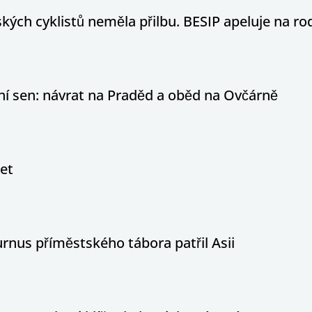
ých cyklistů neměla přilbu. BESIP apeluje na ro
otní sen: návrat na Praděd a oběd na Ovčárně
let
nus příměstského tábora patřil Asii