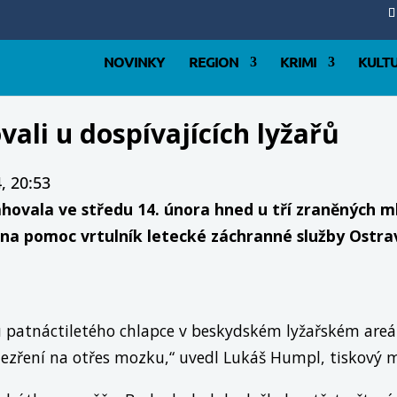
NOVINKY
REGION
KRIMI
KULT
vali u dospívajících lyžařů
, 20:53
ovala ve středu 14. února hned u tří zraněných ml
 na pomoc vrtulník letecké záchranné služby Ostra
 patnáctiletého chlapce v beskydském lyžařském areál
dezření na otřes mozku,“ uvedl Lukáš Humpl, tiskový 