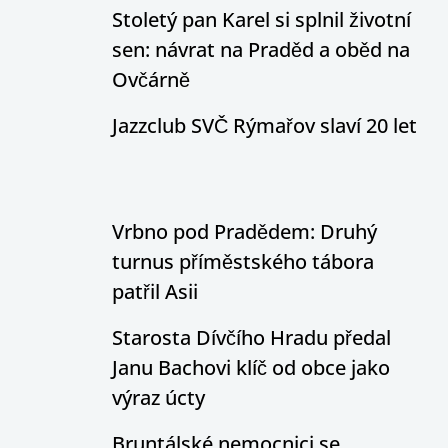
Stoletý pan Karel si splnil životní
sen: návrat na Praděd a oběd na
Ovčárně
Jazzclub SVČ Rýmařov slaví 20 let
Vrbno pod Pradědem: Druhý
turnus příměstského tábora
patřil Asii
Starosta Dívčího Hradu předal
Janu Bachovi klíč od obce jako
výraz úcty
Bruntálské nemocnici se