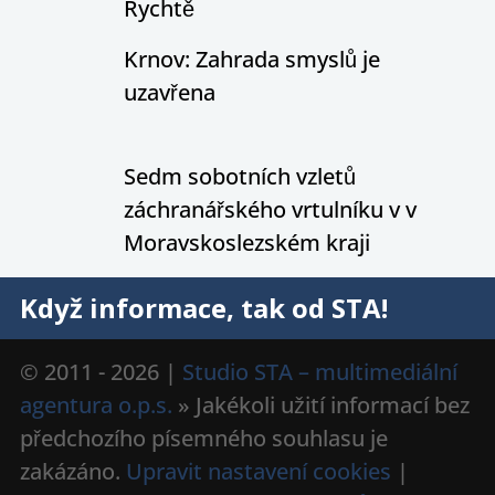
Rychtě
Krnov: Zahrada smyslů je
uzavřena
Sedm sobotních vzletů
záchranářského vrtulníku v v
Moravskoslezském kraji
Když informace, tak od STA!
© 2011 - 2026 |
Studio STA – multimediální
agentura o.p.s.
» Jakékoli užití informací bez
předchozího písemného souhlasu je
zakázáno.
Upravit nastavení cookies
|