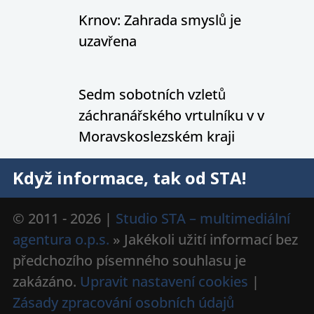
Krnov: Zahrada smyslů je
uzavřena
Sedm sobotních vzletů
záchranářského vrtulníku v v
Moravskoslezském kraji
Když informace, tak od STA!
© 2011 - 2026 |
Studio STA – multimediální
agentura o.p.s.
» Jakékoli užití informací bez
předchozího písemného souhlasu je
zakázáno.
Upravit nastavení cookies
|
Zásady zpracování osobních údajů