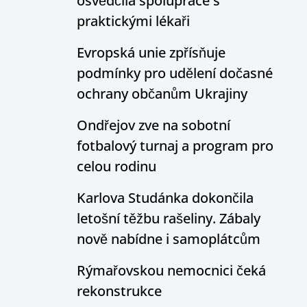
osvědčila spolupráce s
praktickými lékaři
Evropská unie zpřísňuje
podmínky pro udělení dočasné
ochrany občanům Ukrajiny
Ondřejov zve na sobotní
fotbalový turnaj a program pro
celou rodinu
Karlova Studánka dokončila
letošní těžbu rašeliny. Zábaly
nově nabídne i samoplátcům
Rýmařovskou nemocnici čeká
rekonstrukce