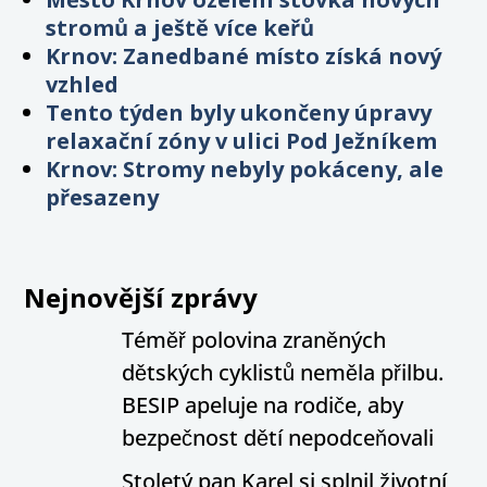
stromů a ještě více keřů
Krnov: Zanedbané místo získá nový
vzhled
Tento týden byly ukončeny úpravy
relaxační zóny v ulici Pod Ježníkem
Krnov: Stromy nebyly pokáceny, ale
přesazeny
Nejnovější zprávy
Téměř polovina zraněných
dětských cyklistů neměla přilbu.
BESIP apeluje na rodiče, aby
bezpečnost dětí nepodceňovali
Stoletý pan Karel si splnil životní