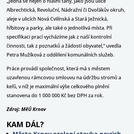
„Jedná se nejen o hlavní tahy, jako jsou ulice
Albrechtická, Revoluční, Nádražní či Dvořákův okruh,
aleje v ulicích Nová Cvilínská a Stará Ježnická,
hřbitovy a parky, ale také o jednotlivá místa. Při
specifikaci prací vycházíme jak z naší kontrolní
činnosti, tak z poznatků a žádostí obyvatel,“ uvedla
Petra Mužíková z oddělení komunálních služeb.
Práce provádí společnost, která má s městem
uzavřenou rámcovou smlouvu na údržbu stromů a
keřů, v níž je maximální výše celkového plnění
stanovena do 1 000 000 Kč bez DPH za rok.
Zdroj: MěÚ Krnov
KAM DÁL?
Město Krnov ozelení stovka nových