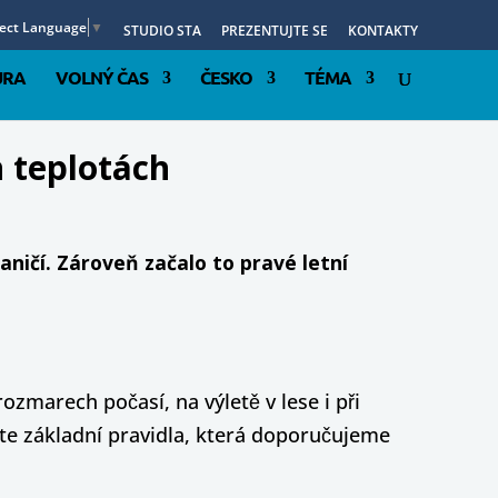
lect Language
▼
STUDIO STA
PREZENTUJTE SE
KONTAKTY
URA
VOLNÝ ČAS
ČESKO
TÉMA
h teplotách
aničí. Zároveň začalo to pravé letní
ozmarech počasí, na výletě v lese i při
ete základní pravidla, která doporučujeme