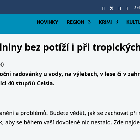
Se
NOVINKY
REGION
KRIMI
KULT
zdniny bez potíží i při tropickýc
00
oční radovánky u vody, na výletech, v lese či v zahr
ící 40 stupňů Celsia.
anění a problémů. Budete vědět, jak se zachovat při r
tak, aby se během vaší dovolené nic nestalo. Zde najd