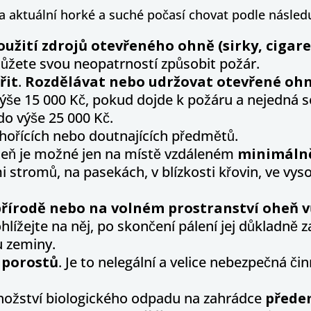
aktuální horké a suché počasí chovat podle následu
užití zdrojů
otevřeného ohně
(sirky, cigar
můžete svou neopatrností způsobit požár.
řit
.
Rozdělávat nebo udržovat otevřené oh
ýše 15 000 Kč, pokud dojde k požáru a nejedná se
do výše 25 000 Kč.
hořících nebo doutnajících předmětů.
heň je možné jen na místě vzdáleném
minimáln
 stromů, na pasekách, v blízkosti křovin, ve vys
přírodě nebo na volném prostranství oheň v
ohlížejte na něj, po skončení pálení jej důkladně 
u zeminy.
 porostů
. Je to nelegální a velice nebezpečná č
množství biologického odpadu na zahrádce
přede