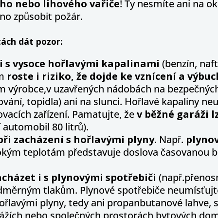
o nebo lihového vařiče
! Ty nesmíte ani na o
no způsobit požár.
tách dát pozor:
 s vysoce hořlavými kapalinami
(benzín, naft
em
roste i riziko, že dojde ke vznícení a výbu
em výrobce,v uzavřených nádobách na bezpečných
vání, topidla) ani na slunci. Hořlavé kapaliny ne
acích zařízení. Pamatujte, že
v běžné garáži 
 automobil 80 litrů).
 při zacházení s hořlavými plyny
. Např.
plynov
kým teplotám představuje doslova časovanou bo
acházet i s plynovými spotřebiči
(např.přenos
ěrným tlakům. Plynové spotřebiče neumísťujte v
řlavými plyny, tedy ani propanbutanové lahve, 
ážích nebo společných prostorách bytových domů č