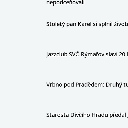
nepodceňovali
Stoletý pan Karel si splnil živ
Jazzclub SVČ Rýmařov slaví 20 
Vrbno pod Pradědem: Druhý tur
Starosta Dívčího Hradu předal 