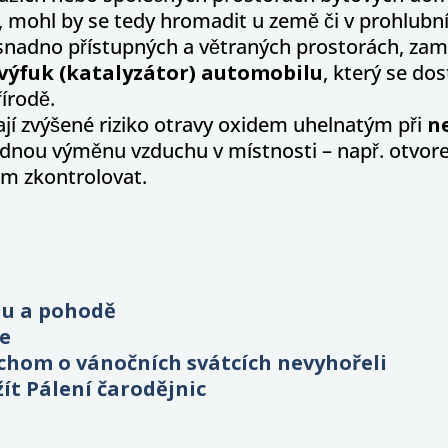
, mohl by se tedy hromadit u země či v prohlubní
snadno přístupných a větraných prostorách, zam
výfuk (katalyzátor) automobilu
, který se dos
řírodě.
jí zvýšené riziko otravy oxidem uhelnatým při
ne
ladnou výměnu vzduchu v místnosti – např. otvore
em zkontrolovat.
idu a pohodě
ce
bychom o vánočních svátcích nevyhořeli
žít Pálení čarodějnic