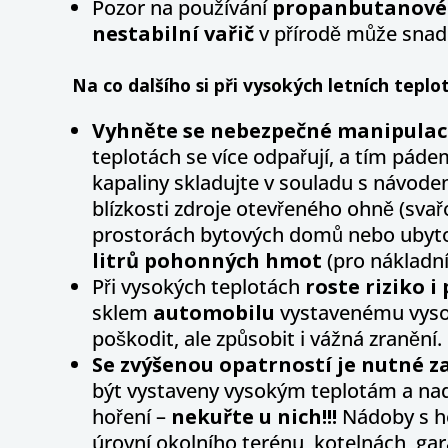
Pozor na používání
propanbutanovéh
nestabilní vařič
v přírodě může snad
Na co dalšího si při vysokých letních teplo
Vyhněte se nebezpečné manipulaci
teplotách se více odpařují, a tím pád
kapaliny skladujte v souladu s návod
blízkosti zdroje otevřeného ohně (svařo
prostorách bytových domů nebo ubytov
litrů
pohonných hmot
(pro nákladní
Při vysokých teplotách
roste riziko i
sklem
automobilu
vystavenému vyso
poškodit, ale způsobit i vážná zranění.
Se zvýšenou opatrností je nutné z
být vystaveny vysokým teplotám a nadm
hoření –
nekuřte u nich!!!
Nádoby s ho
úrovní okolního terénu, kotelnách, gar