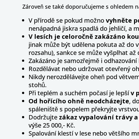
Zároveň se také doporučujeme s ohledem na 
V přírodě se pokud možno
vyhněte po
nenápadná jiskra spadlá do jehličí, a 
V lesích je celoročně
zakázáno kou
jinak může být udělena pokuta až do v
rozsahu), sankce se může vyšplhat až 
Zakázáno je samozřejmě i odhazování 
Rozdělávat nebo udržovat otevřený o
Nikdy nerozdělávejte oheň pod větvemi
stohů.
Při teplém a suchém počasí je lepší
v 
Od hořícího ohně neodcházejte
, d
spáleniště s popelem překryjte vrstvo
Dodržujte
zákaz vypalování trávy a
výše 25 000,- Kč.
Spalování klestí v lese nebo většího 