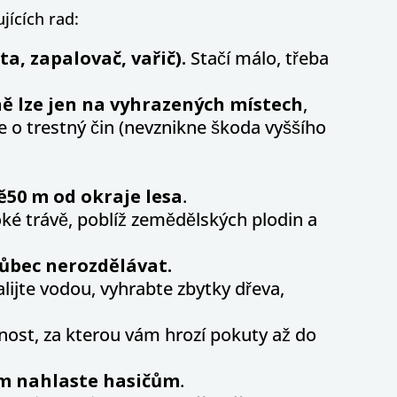
jících rad:
eta, zapalovač, vařič).
Stačí málo, třeba
ně
lze jen na vyhrazených místech
,
 o trestný čin (nevznikne škoda vyššího
ě
50 m od okraje lesa
.
oké trávě, poblíž zemědělských plodin a
ůbec nerozdělávat.
zalijte vodou, vyhrabte zbytky dřeva,
innost, za kterou vám hrozí pokuty až do
m nahlaste hasičům
.