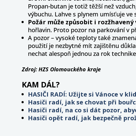
Propan-butan je totiž těžší než vzduch
výbuchu. Lahve s plynem umísťuje ve 
Požár může způsobit i rozžhavený 
hořlavin. Proto pozor na parkování v p
A pozor – vysoké teploty také znamena
použití je nezbytné mít zajištěnu důk
nechat alespoň jednou za rok technik
Zdroj: HZS Olomouckého kraje
KAM DÁL?
HASIČI RADÍ: Užijte si Vánoce v kl
Hasiči radí, jak se chovat při bouř
Hasiči radí, na co si dát pozor, a
Hasiči opět radí, jak bezpečně pro