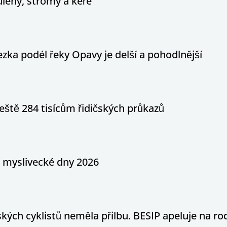
ůlehy, stromy a keře
ka podél řeky Opavy je delší a pohodlnější
eště 284 tisícům řidičských průkazů
a myslivecké dny 2026
ých cyklistů neměla přilbu. BESIP apeluje na ro