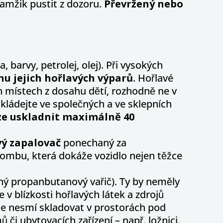
kamžik pustit z dozoru.
Převržený nebo
a, barvy, petrolej, olej). Při vysokých
chu jejich hořlavých výparů
. Hořlavé
 místech z dosahu dětí, rozhodně ne v
ukládejte ve společných a ve sklepních
lze uskladnit maximálně
40
ý zapalovač
ponechaný za
mbu, která dokáže vozidlo nejen těžce
ný propanbutanový vařič). Ty by neměly
 blízkosti hořlavých látek a zdrojů
se nesmí skladovat v prostorách pod
i ubytovacích zařízení – např. ložnici.