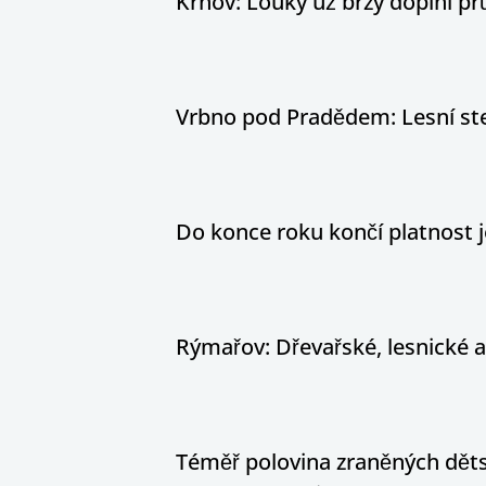
Krnov: Louky už brzy doplní pr
Vrbno pod Pradědem: Lesní stez
Do konce roku končí platnost j
Rýmařov: Dřevařské, lesnické 
Téměř polovina zraněných dětsk