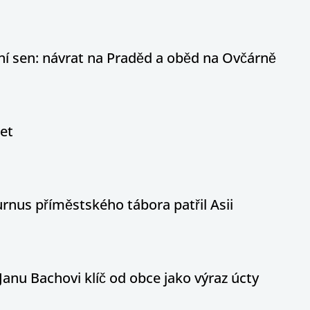
otní sen: návrat na Praděd a oběd na Ovčárně
let
nus příměstského tábora patřil Asii
Janu Bachovi klíč od obce jako výraz úcty