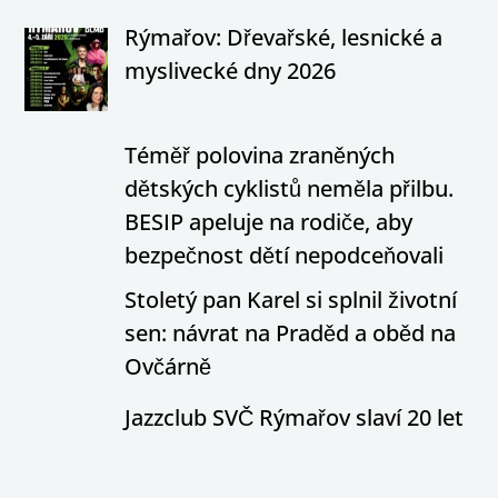
Rýmařov: Dřevařské, lesnické a
myslivecké dny 2026
Téměř polovina zraněných
dětských cyklistů neměla přilbu.
BESIP apeluje na rodiče, aby
bezpečnost dětí nepodceňovali
Stoletý pan Karel si splnil životní
sen: návrat na Praděd a oběd na
Ovčárně
Jazzclub SVČ Rýmařov slaví 20 let