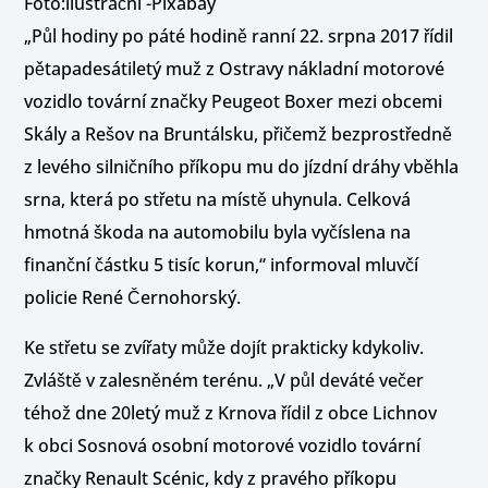
Foto:ilustrační -Pixabay
„Půl hodiny po páté hodině ranní 22. srpna 2017 řídil
pětapadesátiletý muž z Ostravy nákladní motorové
vozidlo tovární značky Peugeot Boxer mezi obcemi
Skály a Rešov na Bruntálsku, přičemž bezprostředně
z levého silničního příkopu mu do jízdní dráhy vběhla
srna, která po střetu na místě uhynula. Celková
hmotná škoda na automobilu byla vyčíslena na
finanční částku 5 tisíc korun,“ informoval mluvčí
policie René Černohorský.
Ke střetu se zvířaty může dojít prakticky kdykoliv.
Zvláště v zalesněném terénu. „V půl deváté večer
téhož dne 20letý muž z Krnova řídil z obce Lichnov
k obci Sosnová osobní motorové vozidlo tovární
značky Renault Scénic, kdy z pravého příkopu