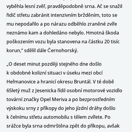
vyběhla lesní zvěř, pravděpodobně srna. Ač se snažil
řidič střetu zabránit intenzivním bržděním, toto se
mu nepodařilo a po nárazu odběhlo zraněné zvíře
neznámo kam a dohledáno nebylo. Hmotná škoda
poškozením vozu byla stanovena na částku 20 tisíc
korun,“ sdělil dále Černohorský.
„O deset minut později stejného dne došlo
k obdobné kolizní situaci v úseku mezi obcí
Heřmanovice a hranicí okresu Bruntál. V té době
65letý muž z Jesenicka řídil osobní motorové vozidlo
tovární značky Opel Meriva a po bezprostředním
výskoku srny z příkopy do jeho jízdní dráhy došlo
k čelnímu střetu automobilu s tělem zvířete. Po
srážce byla srna odmrštěna zpět do příkopu, avšak