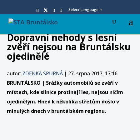
Select Language
▼
Dopravní nehody s lesní
zvěří nejsou na Bruntálsku
ojedinělé
autor:
ZDEŇKA SPURNÁ
|
27. srpna 2017, 17:16
BRUNTÁLSKO | Srážky automobilů se zvěří v
místech, kde silnice protínají les, nejsou ničím
ojedinělým. Hned k několika střetům došlo v
minulých dnech v bruntálském regionu.