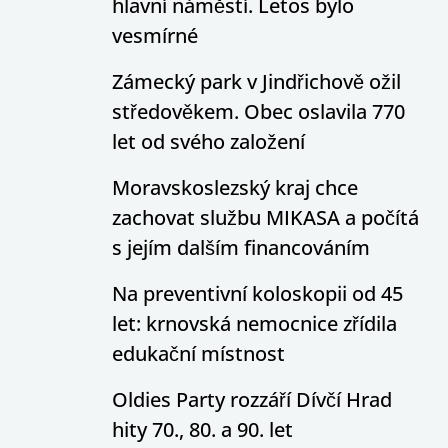
hlavní náměstí. Letos bylo
vesmírné
Zámecký park v Jindřichově ožil
středověkem. Obec oslavila 770
let od svého založení
Moravskoslezský kraj chce
zachovat službu MIKASA a počítá
s jejím dalším financováním
Na preventivní koloskopii od 45
let: krnovská nemocnice zřídila
edukační místnost
Oldies Party rozzáří Dívčí Hrad
hity 70., 80. a 90. let