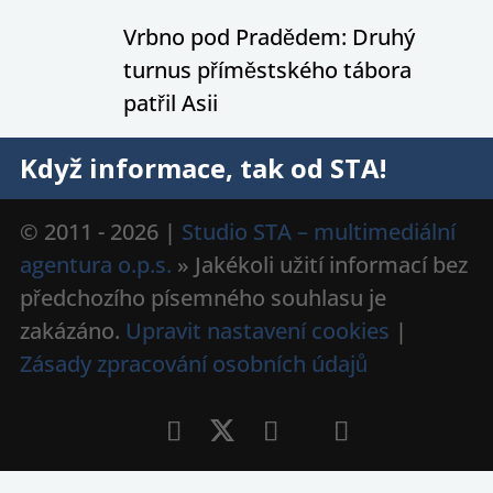
Vrbno pod Pradědem: Druhý
turnus příměstského tábora
patřil Asii
Když informace, tak od STA!
© 2011 - 2026 |
Studio STA – multimediální
agentura o.p.s.
» Jakékoli užití informací bez
předchozího písemného souhlasu je
zakázáno.
Upravit nastavení cookies
|
Zásady zpracování osobních údajů