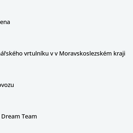
řena
ářského vrtulníku v v Moravskoslezském kraji
rovozu
ne Dream Team