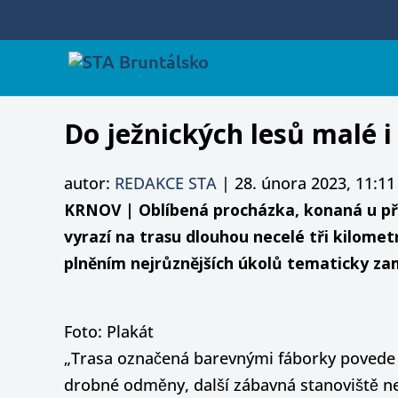
Do ježnických lesů malé 
autor:
REDAKCE STA
|
28. února 2023, 11:11
KRNOV | Oblíbená procházka, konaná u příle
vyrazí na trasu dlouhou necelé tři kilome
plněním nejrůznějších úkolů tematicky zam
Foto: Plakát
„Trasa označená barevnými fáborky povede p
drobné odměny, další zábavná stanoviště neb