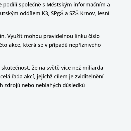
ce podílí společně s Městským informačním a
autským oddílem K3, SPgŠ a SZŠ Krnov, lesní
in. Využít mohou pravidelnou linku číslo
této akce, která se v případě nepříznivého
skutečnost, že na světě více než miliarda
á řada akcí, jejichž cílem je zviditelnění
jích zdrojů nebo neblahých důsledků