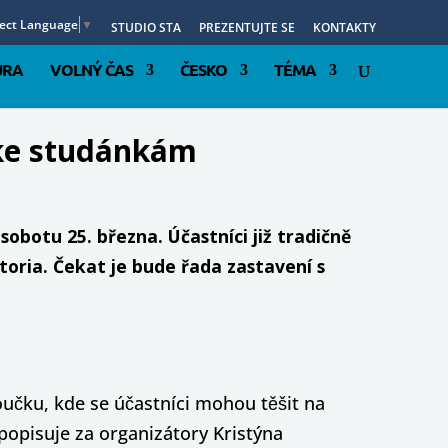
lect Language
▼
STUDIO STA
PREZENTUJTE SE
KONTAKTY
URA
VOLNÝ ČAS
ČESKO
TÉMA
 ke studánkám
obotu 25. března. Účastníci již tradičně
toria. Čekat je bude řada zastavení s
učku, kde se účastníci mohou těšit na
popisuje za organizátory Kristýna