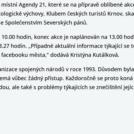
místní Agendy 21, které se na přípravě oblíbené ak
ologické výchovy, Klubem českých turistů Krnov, sk
se Společenstvím Severských pánů.
 10.00 hodin, konec akce je naplánován na 13.00 hod
8.27 hodin. „Případné aktuální informace týkající se 
 facebooku města,“ dodává Kristýna Kutálková.
anizace spojených národů v roce 1993. Důvodem byla 
emá vůbec žádný přístup. Každoročně se proto koná cel
dou, ale také s problémy týkajících se znečištění je