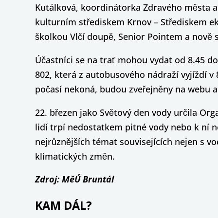
Kutálková, koordinátorka Zdravého města a 
kulturním střediskem Krnov – Střediskem ek
školkou Vlčí doupě, Senior Pointem a nově 
Účastníci se na trať mohou vydat od 8.45 do
802, která z autobusového nádraží vyjíždí v 
počasí nekoná, budou zveřejněny na webu a
22. březen jako Světový den vody určila Org
lidí trpí nedostatkem pitné vody nebo k ní n
nejrůznějších témat souvisejících nejen s vo
klimatických změn.
Zdroj: MěÚ Bruntál
KAM DÁL?