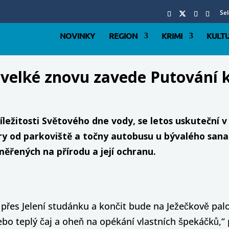
Se
NOVINKY
REGION
KRIMI
KULT
i velké znovu zavede Putování
žitosti Světového dne vody, se letos uskuteční v s
try od parkoviště a točny autobusu u bývalého sana
ěřených na přírodu a její ochranu.
řes Jelení studánku a končit bude na Ježečkově palo
o teplý čaj a oheň na opékání vlastních špekáčků,“ 