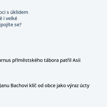
ci s úklidem
 i velké
pojíte se?
nus příměstského tábora patřil Asii
Janu Bachovi klíč od obce jako výraz úcty