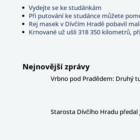
Vydejte se ke studánkám
Při putování ke studánce můžete pomo
Rej masek v Dívčím Hradě pobavil malé
Krnované už ušli 318 350 kilometrů, při
Nejnovější zprávy
Vrbno pod Pradědem: Druhý tur
Starosta Dívčího Hradu předal 