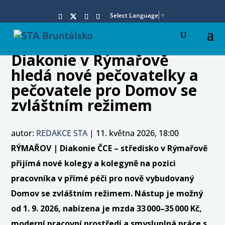
Select Language
▼
Diakonie v Rýmařově
hledá nové pečovatelky a
pečovatele pro Domov se
zvláštním režimem
autor:
REDAKCE STA
|
11. května 2026, 18:00
RÝMAŘOV | Diakonie ČCE – středisko v Rýmařově
přijímá nové kolegy a kolegyně na pozici
pracovníka v přímé péči pro nově vybudovaný
Domov se zvláštním režimem. Nástup je možný
od 1. 9. 2026, nabízena je mzda 33 000–35 000 Kč,
moderní pracovní prostředí a smysluplná práce s