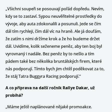
„Všichni soupeři se posouvají pořád dopředu. Nevím,
kdy se to zastaví. Sypou neuvěřitelné prostředky do
vývoje, aby auta zdokonalili a posunuli. Jede se čím
dál tím rychleji, čím dál víc na hraně. Ale já doufám,
že zatím s nimi držíme krok a že ho budeme držet
dál. Uvidíme, kolik seženeme peněz, aby ten boj byl
vyrovnaný i nadále. Bez peněz by to nešlo a tím
pádem také bez několika bruntálských firem, které
nás podporují. Tímto bych jim chtěl poděkovat za to,
že stáj Tatra Buggyra Racing podporují.“
A co příprava na další ročník Rallye Dakar, už
probíhá?
„Máme ještě naplánované nějaké promoakce.