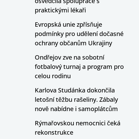
osvědčila spolupráce s
praktickými lékaři
Evropská unie zpřísňuje
podmínky pro udělení dočasné
ochrany občanům Ukrajiny
Ondřejov zve na sobotní
fotbalový turnaj a program pro
celou rodinu
Karlova Studánka dokončila
letošní těžbu rašeliny. Zábaly
nově nabídne i samoplátcům
Rýmařovskou nemocnici čeká
rekonstrukce