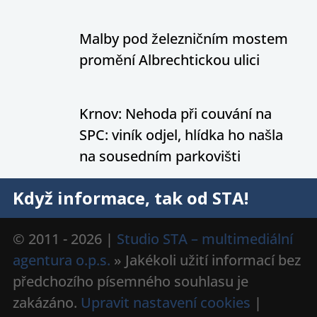
Malby pod železničním mostem
promění Albrechtickou ulici
Krnov: Nehoda při couvání na
SPC: viník odjel, hlídka ho našla
na sousedním parkovišti
Když informace, tak od STA!
© 2011 - 2026 |
Studio STA – multimediální
agentura o.p.s.
» Jakékoli užití informací bez
předchozího písemného souhlasu je
zakázáno.
Upravit nastavení cookies
|