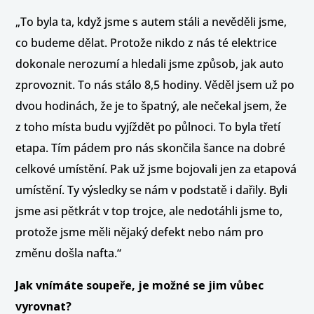
„To byla ta, když jsme s autem stáli a nevěděli jsme,
co budeme dělat. Protože nikdo z nás té elektrice
dokonale nerozumí a hledali jsme způsob, jak auto
zprovoznit. To nás stálo 8,5 hodiny. Věděl jsem už po
dvou hodinách, že je to špatný, ale nečekal jsem, že
z toho místa budu vyjíždět po půlnoci. To byla třetí
etapa. Tím pádem pro nás skončila šance na dobré
celkové umístění. Pak už jsme bojovali jen za etapová
umístění. Ty výsledky se nám v podstatě i dařily. Byli
jsme asi pětkrát v top trojce, ale nedotáhli jsme to,
protože jsme měli nějaký defekt nebo nám pro
změnu došla nafta.“
Jak vnímáte soupeře, je možné se jim vůbec
vyrovnat?