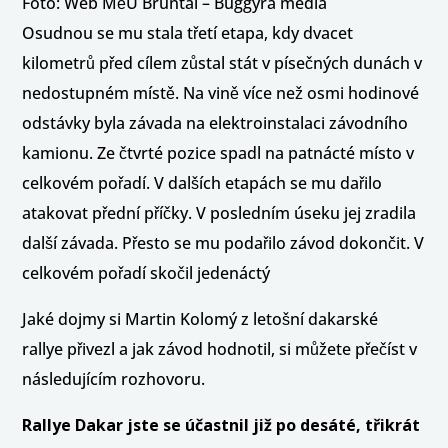
Foto: Web MěÚ Bruntál – Buggyra media
Osudnou se mu stala třetí etapa, kdy dvacet
kilometrů před cílem zůstal stát v písečných dunách v
nedostupném místě. Na vině více než osmi hodinové
odstávky byla závada na elektroinstalaci závodního
kamionu. Ze čtvrté pozice spadl na patnácté místo v
celkovém pořadí. V dalších etapách se mu dařilo
atakovat přední příčky. V posledním úseku jej zradila
další závada. Přesto se mu podařilo závod dokončit. V
celkovém pořadí skočil jedenáctý
Jaké dojmy si Martin Kolomý z letošní dakarské
rallye přivezl a jak závod hodnotil, si můžete přečíst v
následujícím rozhovoru.
Rallye Dakar jste se účastnil již po desáté, třikrát