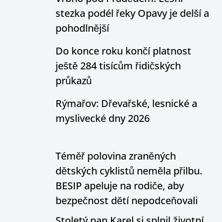
stezka podél řeky Opavy je delší a
pohodlnější
Do konce roku končí platnost
ještě 284 tisícům řidičských
průkazů
Rýmařov: Dřevařské, lesnické a
myslivecké dny 2026
Téměř polovina zraněných
dětských cyklistů neměla přilbu.
BESIP apeluje na rodiče, aby
bezpečnost dětí nepodceňovali
Stoletý pan Karel si splnil životní