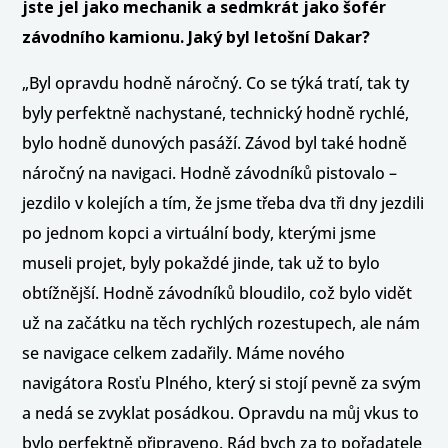
jste jel jako mechanik a sedmkrát jako šofér
závodního kamionu. Jaký byl letošní Dakar?
„Byl opravdu hodně náročný. Co se týká tratí, tak ty
byly perfektně nachystané, technický hodně rychlé,
bylo hodně dunových pasáží. Závod byl také hodně
náročný na navigaci. Hodně závodníků pistovalo –
jezdilo v kolejích a tím, že jsme třeba dva tři dny jezdili
po jednom kopci a virtuální body, kterými jsme
museli projet, byly pokaždé jinde, tak už to bylo
obtížnější. Hodně závodníků bloudilo, což bylo vidět
už na začátku na těch rychlých rozestupech, ale nám
se navigace celkem zadařily. Máme nového
navigátora Rosťu Plného, který si stojí pevně za svým
a nedá se zvyklat posádkou. Opravdu na můj vkus to
bylo perfektně připraveno. Rád bych za to pořadatele