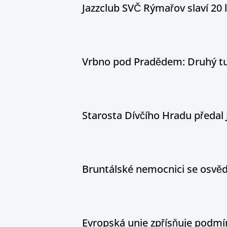
Jazzclub SVČ Rýmařov slaví 20 
Vrbno pod Pradědem: Druhý tur
Starosta Dívčího Hradu předal 
Bruntálské nemocnici se osvědč
Evropská unie zpřísňuje podm