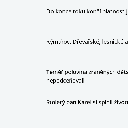
Do konce roku končí platnost j
Rýmařov: Dřevařské, lesnické 
Téměř polovina zraněných dětsk
nepodceňovali
Stoletý pan Karel si splnil živ