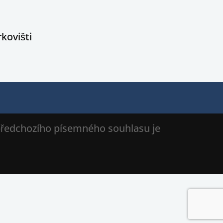
kovišti
 předchozího písemného souhlasu je