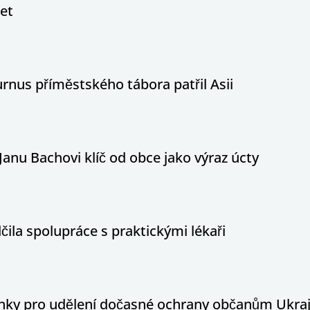
let
nus příměstského tábora patřil Asii
Janu Bachovi klíč od obce jako výraz úcty
ila spolupráce s praktickými lékaři
ínky pro udělení dočasné ochrany občanům Ukraj