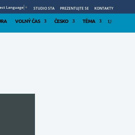
lect Language
▼
STUDIO STA
PREZENTUJTE SE
KONTAKTY
URA
VOLNÝ ČAS
ČESKO
TÉMA