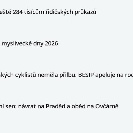
eště 284 tisícům řidičských průkazů
a myslivecké dny 2026
ých cyklistů neměla přilbu. BESIP apeluje na ro
otní sen: návrat na Praděd a oběd na Ovčárně