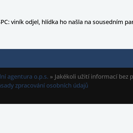
PC: viník odjel, hlídka ho našla na sousedním par
ní agentura o.p.s.
» Jakékoli užití informací bez
ásady zpracování osobních údajů