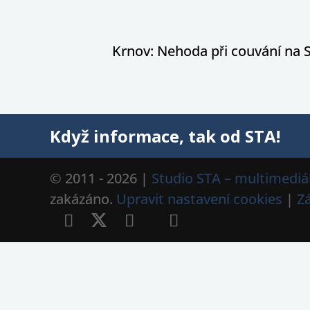
Krnov: Nehoda při couvání na S
Když informace, tak od STA!
© 2011 - 2026 |
Studio STA – multimediál
zakázáno.
Upravit nastavení cookies
|
Z