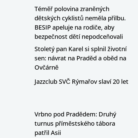
Téměř polovina zraněných
dětských cyklistů neměla přilbu.
BESIP apeluje na rodiče, aby
bezpečnost dětí nepodceňovali
Stoletý pan Karel si splnil životní
sen: návrat na Praděd a oběd na
Ovčárně
Jazzclub SVČ Rýmařov slaví 20 let
Vrbno pod Pradědem: Druhý
turnus příměstského tábora
patřil Asii