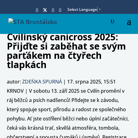
Select Language
▼
Cvilínský canicross 2025:
Přijďte si zaběhat se svým
parťákem na čtyřech
tlapkách
autor:
ZDEŇKA SPURNÁ
|
17. srpna 2025, 15:51
KRNOV | V sobotu 13. září 2025 se Cvilín promění v
ráj běžců a psích nadšenců! Přidejte se k závodu,
který spojuje sport, přírodu a radost ze společného
pohybu. Ať jste ostřílení běžci nebo úplní začátečníci,
čeká vás krásná trať, skvělá atmosféra, tombola,
občerstvení a spousta čumáků i úsměvů. Registrace