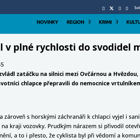
Se
NOVINKY
REGION
KRIMI
KULT
zil v plné rychlosti do svodide
45
zvládl zatáčku na silnici mezi Ovčárnou a Hvězdou, 
votníci chlapce přepravili do nemocnice vrtulníke
 zároveň s horskými záchranáři k chlapci vyjel i san
el na kraji vozovky. Prudkým nárazem si přivodil ote
nění, a to i přesto, že cyklista byl při vědomí a komu