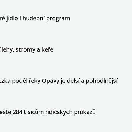
é jídlo i hudební program
ůlehy, stromy a keře
ka podél řeky Opavy je delší a pohodlnější
eště 284 tisícům řidičských průkazů