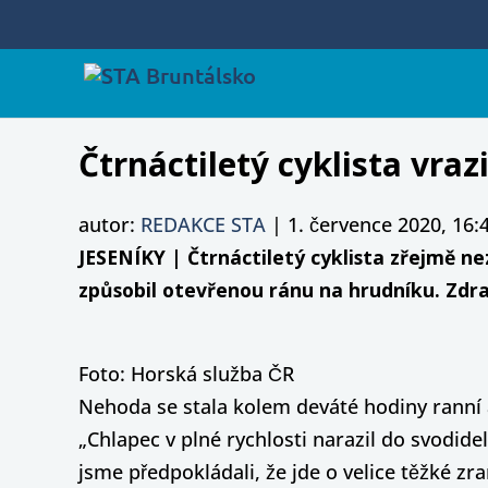
Čtrnáctiletý cyklista vra
autor:
REDAKCE STA
|
1. července 2020, 16:
JESENÍKY | Čtrnáctiletý cyklista zřejmě ne
způsobil otevřenou ránu na hrudníku. Zdra
Foto: Horská služba ČR
Nehoda se stala kolem deváté hodiny ranní a
„Chlapec v plné rychlosti narazil do svodid
jsme předpokládali, že jde o velice těžké zra