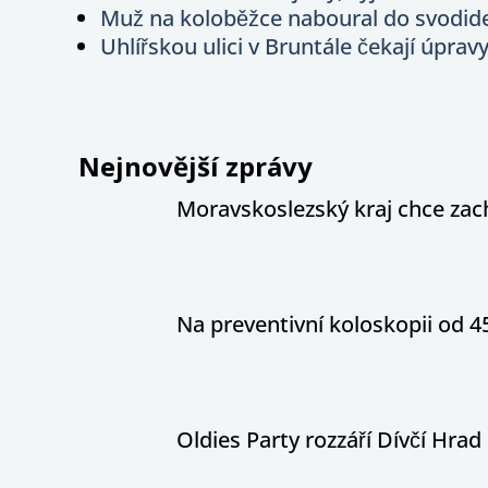
Muž na koloběžce naboural do svodidel
Uhlířskou ulici v Bruntále čekají úprav
Nejnovější zprávy
Moravskoslezský kraj chce zac
Na preventivní koloskopii od 4
Oldies Party rozzáří Dívčí Hrad h