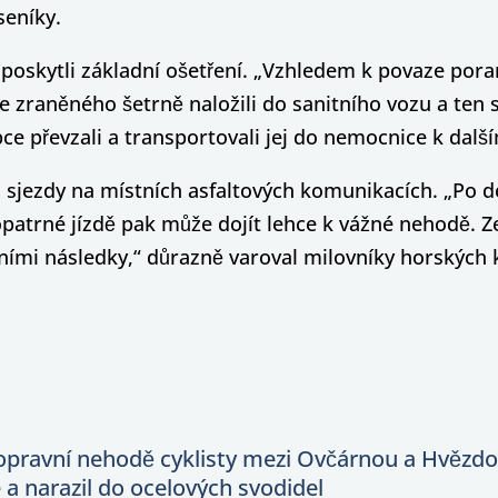
seníky.
 poskytli základní ošetření. „Vzhledem k povaze poran
 zraněného šetrně naložili do sanitního vozu a ten s
apce převzali a transportovali jej do nemocnice k další
 sjezdy na místních asfaltových komunikacích. „Po de
eopatrné jízdě pak může dojít lehce k vážné nehodě.
ními následky,“ důrazně varoval milovníky horských k
dopravní nehodě cyklisty mezi Ovčárnou a Hvězd
e a narazil do ocelových svodidel