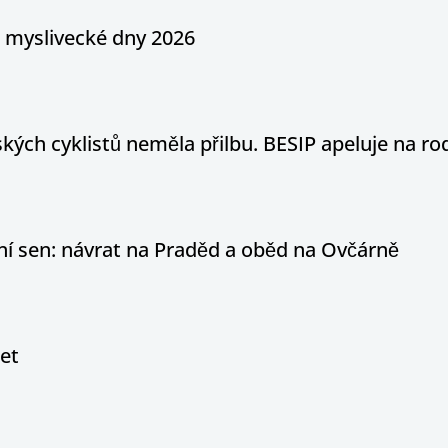
a myslivecké dny 2026
ých cyklistů neměla přilbu. BESIP apeluje na ro
otní sen: návrat na Praděd a oběd na Ovčárně
let