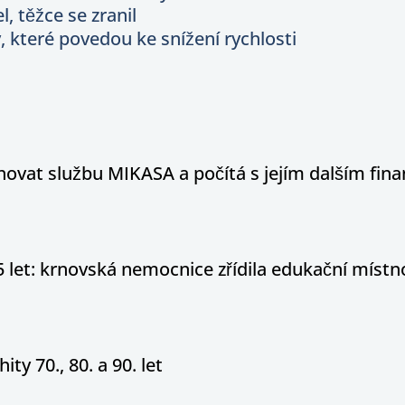
, těžce se zranil
y, které povedou ke snížení rychlosti
hovat službu MIKASA a počítá s jejím dalším fi
5 let: krnovská nemocnice zřídila edukační místn
ity 70., 80. a 90. let