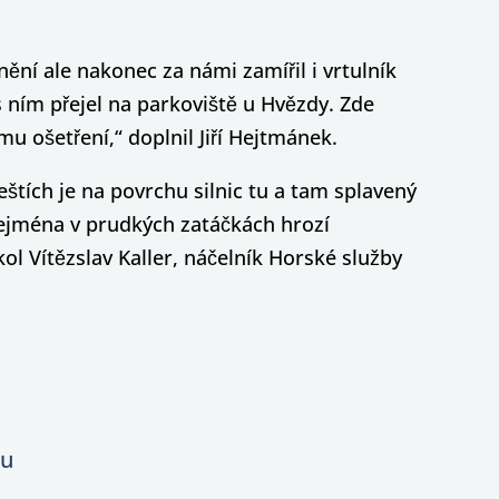
ění ale nakonec za námi zamířil i vrtulník
 ním přejel na parkoviště u Hvězdy. Zde
mu ošetření,“ doplnil Jiří Hejtmánek.
štích je na povrchu silnic tu a tam splavený
 Zejména v prudkých zatáčkách hrozí
ol Vítězslav Kaller, náčelník Horské služby
ou