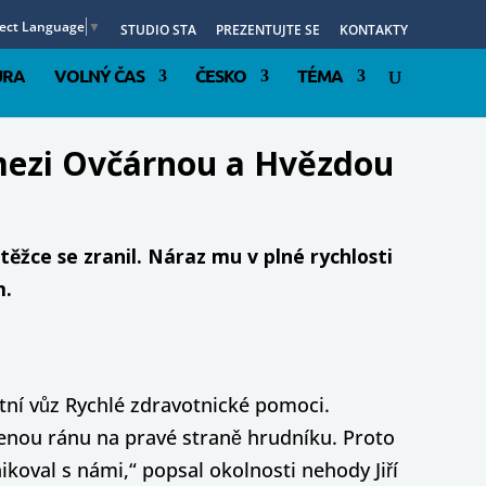
lect Language
▼
STUDIO STA
PREZENTUJTE SE
KONTAKTY
URA
VOLNÝ ČAS
ČESKO
TÉMA
l mezi Ovčárnou a Hvězdou
těžce se zranil. Náraz mu v plné rychlosti
m.
itní vůz Rychlé zdravotnické pomoci.
vřenou ránu na pravé straně hrudníku. Proto
nikoval s námi,“ popsal okolnosti nehody Jiří