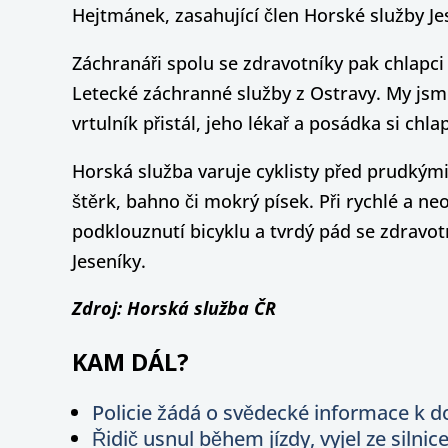
Hejtmánek, zasahující člen Horské služby Je
Záchranáři spolu se zdravotníky pak chlapci
Letecké záchranné služby z Ostravy. My jsme
vrtulník přistál, jeho lékař a posádka si chl
Horská služba varuje cyklisty před prudkými
štěrk, bahno či mokrý písek. Při rychlé a n
podklouznutí bicyklu a tvrdý pád se zdravot
Jeseníky.
Zdroj: Horská služba ČR
KAM DÁL?
Policie žádá o svědecké informace k 
Řidič usnul během jízdy, vyjel ze silnic