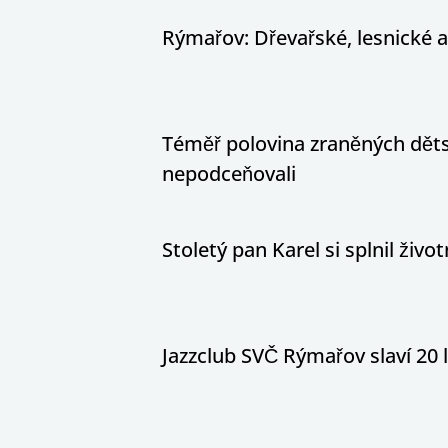
Rýmařov: Dřevařské, lesnické 
Téměř polovina zraněných dětsk
nepodceňovali
Stoletý pan Karel si splnil živ
Jazzclub SVČ Rýmařov slaví 20 