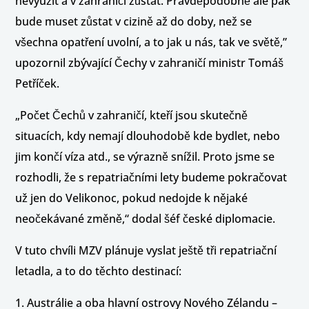
nevyužít a v zahraničí zůstat. Pravděpodobně ale pak
bude muset zůstat v cizině až do doby, než se
všechna opatření uvolní, a to jak u nás, tak ve světě,”
upozornil zbývající Čechy v zahraničí ministr Tomáš
Petříček.
„Počet Čechů v zahraničí, kteří jsou skutečně
situacích, kdy nemají dlouhodobě kde bydlet, nebo
jim končí víza atd., se výrazně snížil. Proto jsme se
rozhodli, že s repatriačními lety budeme pokračovat
už jen do Velikonoc, pokud nedojde k nějaké
neočekávané změně,“ dodal šéf české diplomacie.
V tuto chvíli MZV plánuje vyslat ještě tři repatriační
letadla, a to do těchto destinací:
1. Austrálie a oba hlavní ostrovy Nového Zélandu –