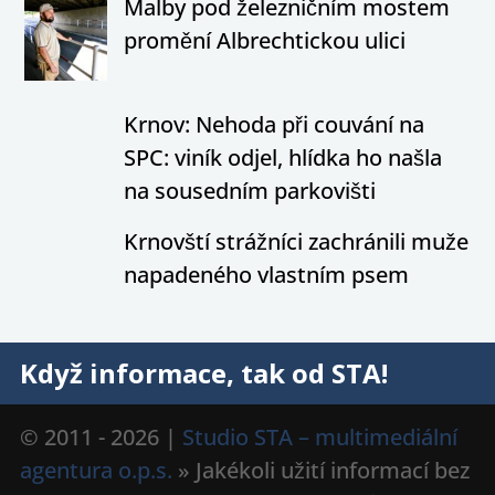
Malby pod železničním mostem
promění Albrechtickou ulici
Krnov: Nehoda při couvání na
SPC: viník odjel, hlídka ho našla
na sousedním parkovišti
Krnovští strážníci zachránili muže
napadeného vlastním psem
Když informace, tak od STA!
© 2011 - 2026 |
Studio STA – multimediální
agentura o.p.s.
» Jakékoli užití informací bez