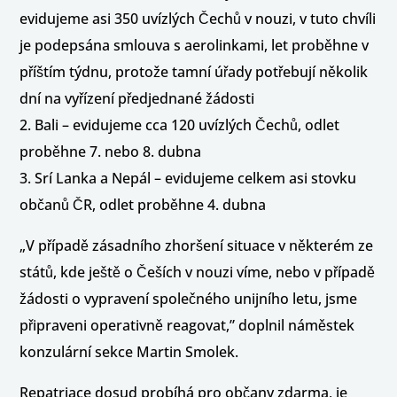
evidujeme asi 350 uvízlých Čechů v nouzi, v tuto chvíli
je podepsána smlouva s aerolinkami, let proběhne v
příštím týdnu, protože tamní úřady potřebují několik
dní na vyřízení předjednané žádosti
2. Bali – evidujeme cca 120 uvízlých Čechů, odlet
proběhne 7. nebo 8. dubna
3. Srí Lanka a Nepál – evidujeme celkem asi stovku
občanů ČR, odlet proběhne 4. dubna
„V případě zásadního zhoršení situace v některém ze
států, kde ještě o Češích v nouzi víme, nebo v případě
žádosti o vypravení společného unijního letu, jsme
připraveni operativně reagovat,” doplnil náměstek
konzulární sekce Martin Smolek.
Repatriace dosud probíhá pro občany zdarma, je