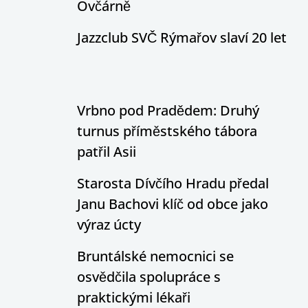
Ovčárně
Jazzclub SVČ Rýmařov slaví 20 let
Vrbno pod Pradědem: Druhý
turnus příměstského tábora
patřil Asii
Starosta Dívčího Hradu předal
Janu Bachovi klíč od obce jako
výraz úcty
Bruntálské nemocnici se
osvědčila spolupráce s
praktickými lékaři