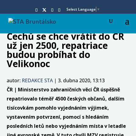
Select Language
▼
Čechů se chce vrátit do ČR
už jen 2500, repatriace
budou probíhat do
Velikonoc
autor:
REDAKCE STA
|
3. dubna 2020, 13:13
ČR | Ministerstvo zahraničních věcí ČR úspěšně
repatriovalo téměř 4500 českých občanů, dalším
tisícovkám pomohlo vyjednáním výjimek,
vystavením potvrzení, pomocí s hledáním
posledních letů nebo vyjednáním místa v letadle
jiné evropské země. V tuto chvíli MZV registruje