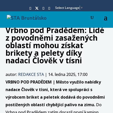
Select Language
▼
Vrbno pod Pradědem: Lidé
z povodněmi zasažených
oblastí mohou získat
brikety a pelety díky
nadaci Člověk v tísni
autor:
REDAKCE STA
|
14. ledna 2025, 17:00
VRBNO POD PRADĚDEM | Město využilo nabídky
nadace Člověk v tísni, která ve spolupráci s
výrobcem briket a peletek dodává do povodněmi
postižených oblastí chybějící palivo na zimu.
Do
Vrbna pod Pradědem zatím dorazil první kamion