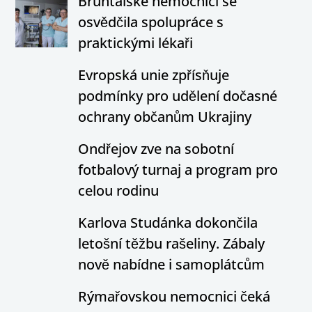
Bruntálské nemocnici se
osvědčila spolupráce s
praktickými lékaři
Evropská unie zpřísňuje
podmínky pro udělení dočasné
ochrany občanům Ukrajiny
Ondřejov zve na sobotní
fotbalový turnaj a program pro
celou rodinu
Karlova Studánka dokončila
letošní těžbu rašeliny. Zábaly
nově nabídne i samoplátcům
Rýmařovskou nemocnici čeká