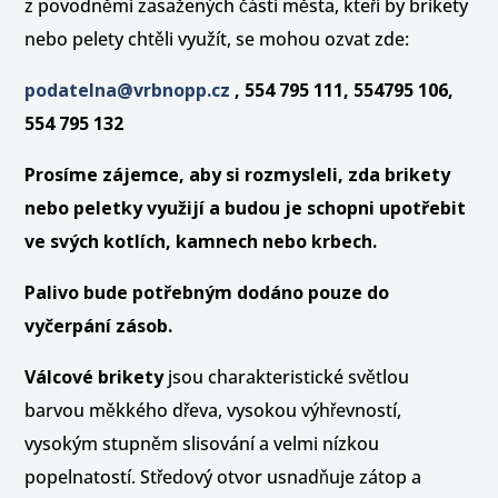
z povodněmi zasažených částí města, kteří by brikety
nebo pelety chtěli využít, se mohou ozvat zde:
podatelna@vrbnopp.cz
, 554 795 111, 554795 106,
554 795 132
Prosíme zájemce, aby si rozmysleli, zda brikety
nebo peletky využijí a budou je schopni upotřebit
ve svých kotlích, kamnech nebo krbech.
Palivo bude potřebným dodáno pouze do
vyčerpání zásob.
Válcové brikety
jsou charakteristické světlou
barvou měkkého dřeva, vysokou výhřevností,
vysokým stupněm slisování a velmi nízkou
popelnatostí. Středový otvor usnadňuje zátop a