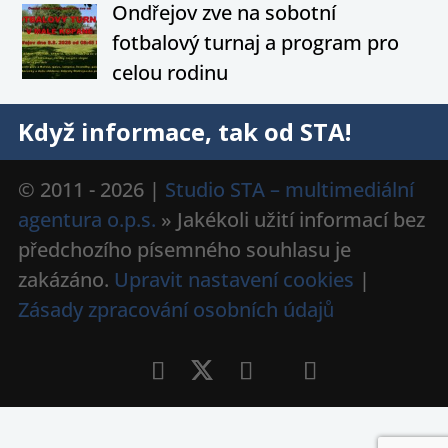
Ondřejov zve na sobotní
fotbalový turnaj a program pro
celou rodinu
Když informace, tak od STA!
© 2011 - 2026 |
Studio STA – multimediální
agentura o.p.s.
» Jakékoli užití informací bez
předchozího písemného souhlasu je
zakázáno.
Upravit nastavení cookies
|
Zásady zpracování osobních údajů