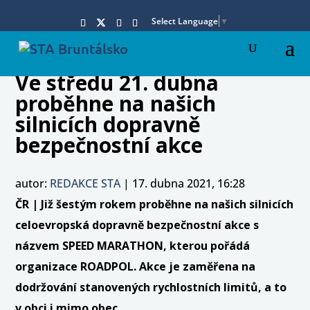
Select Language
▼
Ve středu 21. dubna
proběhne na našich
silnicích dopravně
bezpečnostní akce
autor:
REDAKCE STA
|
17. dubna 2021, 16:28
ČR | Již šestým rokem proběhne na našich silnicích
celoevropská dopravně bezpečnostní akce s
názvem SPEED MARATHON, kterou pořádá
organizace ROADPOL. Akce je zaměřena na
dodržování stanovených rychlostních limitů, a to
v obci i mimo obec.