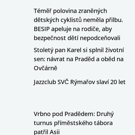
Téměř polovina zraněných
dětských cyklistů neměla přilbu.
BESIP apeluje na rodiče, aby
bezpečnost dětí nepodceňovali
Stoletý pan Karel si splnil životní
sen: návrat na Praděd a oběd na
Ovčárně
Jazzclub SVČ Rýmařov slaví 20 let
Vrbno pod Pradědem: Druhý
turnus příměstského tábora
patřil Asii