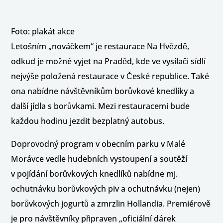
Foto: plakát akce
Letošním „nováčkem“ je restaurace Na Hvězdě,
odkud je možné vyjet na Praděd, kde ve vysílači sídlí
nejvýše položená restaurace v České republice. Také
ona nabídne návštěvníkům borůvkové knedlíky a
další jídla s borůvkami. Mezi restauracemi bude
každou hodinu jezdit bezplatný autobus.
Doprovodný program v obecním parku v Malé
Morávce vedle hudebních vystoupení a soutěží
v pojídání borůvkových knedlíků nabídne mj.
ochutnávku borůvkových piv a ochutnávku (nejen)
borůvkových jogurtů a zmrzlin Hollandia. Premiérově
je pro návštěvníky připraven „oficiální dárek