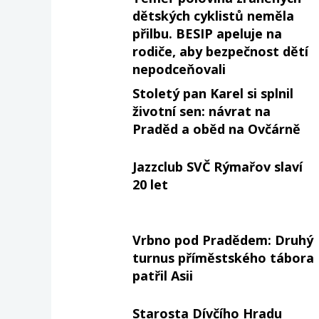
dětských cyklistů neměla
přilbu. BESIP apeluje na
rodiče, aby bezpečnost dětí
nepodceňovali
Stoletý pan Karel si splnil
životní sen: návrat na
Praděd a oběd na Ovčárně
Jazzclub SVČ Rýmařov slaví
20 let
Vrbno pod Pradědem: Druhý
turnus příměstského tábora
patřil Asii
Starosta Dívčího Hradu