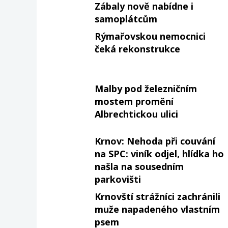
Zábaly nově nabídne i
samoplátcům
Rýmařovskou nemocnici
čeká rekonstrukce
Malby pod železničním
mostem promění
Albrechtickou ulici
Krnov: Nehoda při couvání
na SPC: viník odjel, hlídka ho
našla na sousedním
parkovišti
Krnovští strážníci zachránili
muže napadeného vlastním
psem