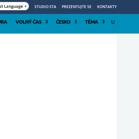
ect Language
▼
STUDIO STA
PREZENTUJTE SE
KONTAKTY
URA
VOLNÝ ČAS
ČESKO
TÉMA